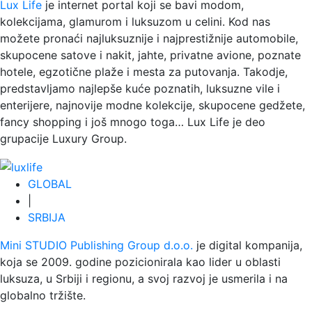
Lux Life
je internet portal koji se bavi modom,
kolekcijama, glamurom i luksuzom u celini. Kod nas
možete pronaći najluksuznije i najprestižnije automobile,
skupocene satove i nakit, jahte, privatne avione, poznate
hotele, egzotične plaže i mesta za putovanja. Takodje,
predstavljamo najlepše kuće poznatih, luksuzne vile i
enterijere, najnovije modne kolekcije, skupocene gedžete,
fancy shopping i još mnogo toga…
Lux Life
je deo
grupacije
Luxury Group
.
GLOBAL
|
SRBIJA
Mini STUDIO Publishing Group d.o.o.
je digital kompanija,
koja se 2009. godine pozicionirala kao lider u oblasti
luksuza, u Srbiji i regionu, a svoj razvoj je usmerila i na
globalno tržište.