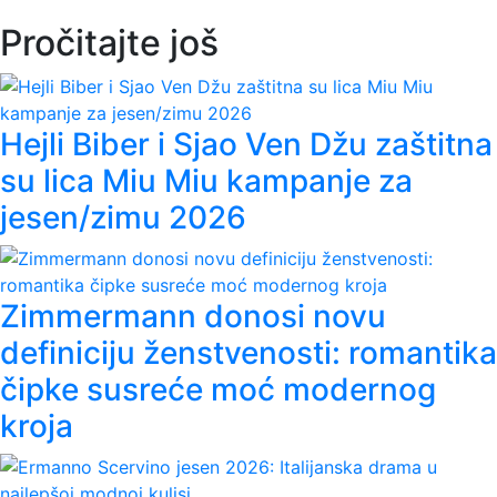
Pročitajte još
Hejli Biber i Sjao Ven Džu zaštitna
su lica Miu Miu kampanje za
jesen/zimu 2026
Zimmermann donosi novu
definiciju ženstvenosti: romantika
čipke susreće moć modernog
kroja