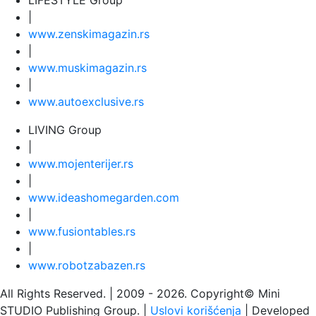
LIFESTYLE Group
|
www.
zenski
magazin.rs
|
www.
muski
magazin.rs
|
www.
auto
exclusive.rs
LIVING Group
|
www.
moj
enterijer.rs
|
www.
ideas
homegarden.com
|
www.
fusiontables
.rs
|
www.
robotzabazen
.rs
All Rights Reserved.
| 2009 - 2026.
Copyright©
Mini
STUDIO Publishing Group. |
Uslovi korišćenja
| Developed