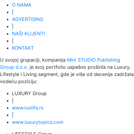
O NAMA
|
ADVERTISING
|
NAŠI KLIJENTI
|
KONTAKT
U svojoj grupaciji, kompanija
Mini STUDIO Publishing
Group d.o.o.
je svoj portfolio uspešno proširila na Luxury,
Lifestyle i Living segment, gde je više od decenije zadržala
vodeću poziciju:
LUXURY Group
|
www.
luxlife
.rs
|
www.
luxurytopics
.com