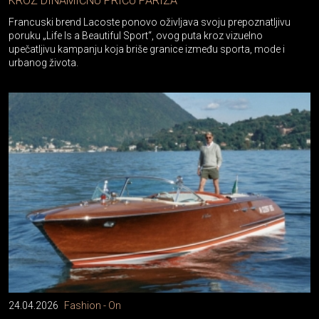
Francuski brend Lacoste ponovo oživljava svoju prepoznatljivu
poruku „Life Is a Beautiful Sport“, ovog puta kroz vizuelno
upečatljivu kampanju koja briše granice između sporta, mode i
urbanog života.
24.04.2026
Fashion - On
MADS MIKELSEN DONOSI TIHI LUKSUZ NA JEZERO KOMO: