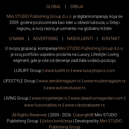
Mini STUDIO Publishing Group d.o.o.
je digital kompanija, koja se
2009. godine pozicionirala kao lider u oblasti luksuza, u Srbiji i
regionu, a svoj razvoj je usmerila i na globalno tržište.
O NAMA
|
ADVERTISING
|
NAŠI KLIJENTI
|
KONTAKT
U svojoj grupaciji, kompanija
Mini STUDIO Publishing Group d.o.o.
je svoj portfolio uspešno proširila na Luxury, Lifestyle i Living
segment, gde je više od decenije zadržala vodeću poziciju:
LUXURY Group
|
www.
luxlife
.rs
|
www.
luxurytopics
.com
LIFESTYLE Group
|
www.
zenski
magazin.rs
|
www.
muski
magazin.rs
|
www.
auto
exclusive.rs
LIVING Group
|
www.
moj
enterijer.rs
|
www.
ideas
homegarden.com
|
www.
fusiontables
.rs
|
www.
robotzabazen
.rs
All Rights Reserved.
| 2009 - 2026.
Copyright©
Mini STUDIO
Publishing Group. |
Uslovi korišćenja
| Developed by
Mini STUDIO
Publishing Group