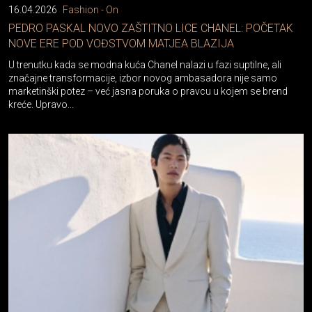
PEDRO PASKAL NOVO ZAŠTITNO LICE CHANEL: POČETAK
NOVE ERE POD VOĐSTVOM MATJEA BLAZIJA
U trenutku kada se modna kuća Chanel nalazi u fazi suptilne, ali
značajne transformacije, izbor novog ambasadora nije samo
marketinški potez – već jasna poruka o pravcu u kojem se brend
kreće. Upravo...