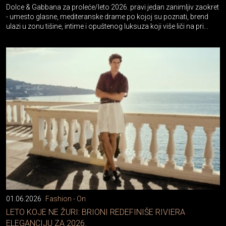
- umesto glasne, mediteranske drame po kojoj su poznati, brend
ulazi u zonu tišine, intime i opuštenog luksuza koji više liči na pri...
01.06.2026
Fashion - On
LETO KOJE NE ŽURI: BRIONI REDEFINIŠE RIVIERA
ELEGANCIJU ZA 2026.