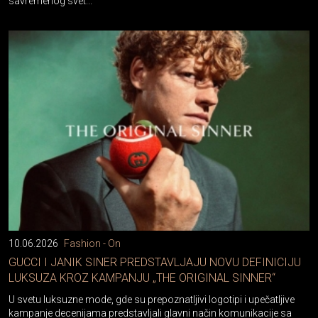
10.06.2026
Fashion - On
GUCCI I JANIK SINER PREDSTAVLJAJU NOVU DEFINICIJU
LUKSUZA KROZ KAMPANJU „THE ORIGINAL SINNER“
U svetu luksuzne mode, gde su prepoznatljivi logotipi i upečatljive
kampanje decenijama predstavljali glavni način komunikacije sa
publikom, Gucci otvara novo poglavlje.