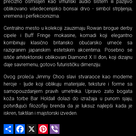
precizno osmišljen kao vrhunski audio sistem ili pažljivo
oblikovano višedecenijsko bonsai drvo - simbol strpljenja,
vremena i perfekcionizma.
Centralno mesto u kolekciji zauzimaju Rowan brogue derby
cipele i Buff Fringe mokasine, komadi koji elegantno
kombinuju klasično britansko obućarsko umeće sa
razigranim japanskim estetskim akcentima. Posebno se
ističe arhitektonski oblikovani Diamond X II đon, koji dizajnu
daje savremenu, gotovo futurističku dimenziju.
Ovog proleća Jimmy Choo slavi stvaraoce kao moderne
heroje - ljude koji oblikuju materijale, teksture i forme sa
samopouzdanjem pravih umetnika. Upravo zato bogata
koža torbe Bar Holdall dolazi do izražaja u punom sjaju,
potvrđujući filozofiju brenda da je luksuz najlepši kada je
iskren, taktilan i majstorski izveden.
Share
Facebook
X
Pinterest
Viber