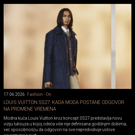
17.06.2026
Fashion - On
LOUIS VUITTON SS27: KADA MODA POSTANE ODGOVOR
NA PROMENE VREMENA
Modna kuća Louis Vuitton kroz koncept SS27 predstavlja novu
viziju luksuza u kojoj odeća više nije definisana godišnjim dobima,
već sposobnošću da odgovori na sve nepredvidivije uslove
savremenog svet...