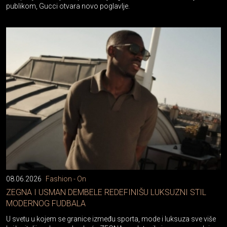
08.06.2026
Fashion - On
ZEGNA I USMAN DEMBELE REDEFINIŠU LUKSUZNI STIL
MODERNOG FUDBALA
U svetu u kojem se granice između sporta, mode i luksuza sve više
brišu, italijanska modna kuća ZEGNA predstavila je novu saradnju
sa jednim od najprepoznatljivijih fudbalera današnjice – Usmanom