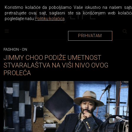
Koristimo kolačiće da poboljšamo Vaše iskustvo na našem sajtu
pretražujete ovaj sajt, saglasni ste sa korišćenjem web kolačić
pogledajte našu
Politiku kolačića
.
PRIHVATAM
FASHION
-
ON
JIMMY CHOO PODIŽE UMETNOST
STVARALAŠTVA NA VIŠI NIVO OVOG
PROLEĆA