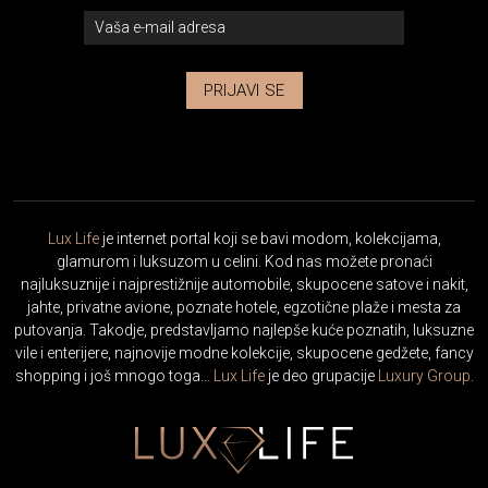
PRIJAVI SE
Lux Life
je internet portal koji se bavi modom, kolekcijama,
glamurom i luksuzom u celini. Kod nas možete pronaći
najluksuznije i najprestižnije automobile, skupocene satove i nakit,
jahte, privatne avione, poznate hotele, egzotične plaže i mesta za
putovanja. Takodje, predstavljamo najlepše kuće poznatih, luksuzne
vile i enterijere, najnovije modne kolekcije, skupocene gedžete, fancy
shopping i još mnogo toga…
Lux Life
je deo grupacije
Luxury Group
.
GLOBAL
|
SRBIJA