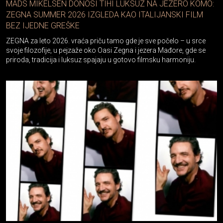
ZEGNA SUMMER 2026 IZGLEDA KAO ITALIJANSKI FILM
BEZ IJEDNE GREŠKE
ZEGNA za leto 2026. vraća priču tamo gde je sve počelo – u srce
svoje filozofije, u pejzaže oko Oasi Zegna i jezera Mađore, gde se
priroda, tradicija i luksuz spajaju u gotovo filmsku harmoniju.
16.04.2026
Fashion - On