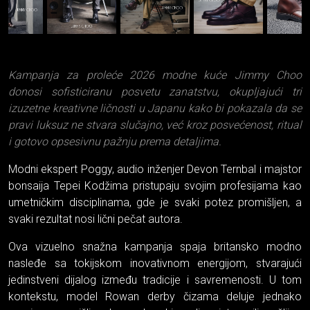
Kampanja za proleće 2026 modne kuće Jimmy Choo
donosi sofisticiranu posvetu zanatstvu, okupljajući tri
izuzetne kreativne ličnosti u Japanu kako bi pokazala da se
pravi luksuz ne stvara slučajno, već kroz posvećenost, ritual
i gotovo opsesivnu pažnju prema detaljima.
Modni ekspert Poggy, audio inženjer Devon Ternbal i majstor
bonsaija Tepei Kodžima pristupaju svojim profesijama kao
umetničkim disciplinama, gde je svaki potez promišljen, a
svaki rezultat nosi lični pečat autora.
Ova vizuelno snažna kampanja spaja britansko modno
nasleđe sa tokijskom inovativnom energijom, stvarajući
jedinstveni dijalog između tradicije i savremenosti. U tom
kontekstu, model Rowan derby čizama deluje jednako