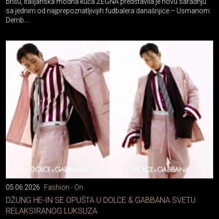
Demb...
05.06.2026
Fashion - On
DŽUNG HE-IN SE OPUŠTA U DOLCE & GABBANA SVETU
RELAKSIRANOG LUKSUZA
Dolce & Gabbana za proleće/leto 2026. pravi jedan zanimljiv zaokret