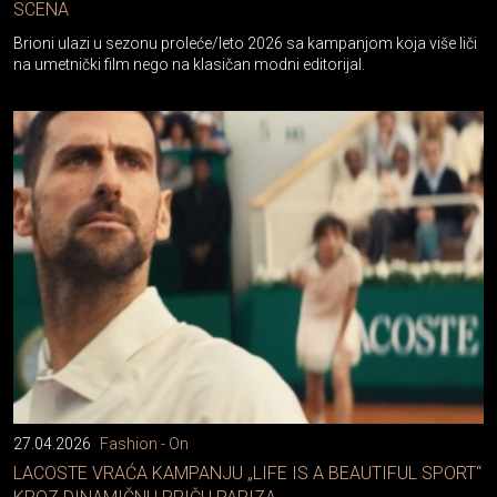
Brioni ulazi u sezonu proleće/leto 2026 sa kampanjom koja više liči
na umetnički film nego na klasičan modni editorijal.
27.04.2026
Fashion - On
LACOSTE VRAĆA KAMPANJU „LIFE IS A BEAUTIFUL SPORT“
KROZ DINAMIČNU PRIČU PARIZA