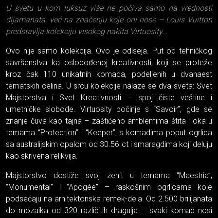
U svetu u kom luksuz više ne počiva samo na vrednosti
dijamanata, već na značenju koje oni nose – Louis Vuitton
predstavlja kolekciju visokog nakita Virtuosity...
Ovo nije samo kolekcija. Ovo je odiseja. Put od tehničkog
savršenstva ka oslobođenoj kreativnosti, koji se proteže
kroz čak 110 unikatnih komada, podeljenih u dvanaest
tematskih celina. U srcu kolekcije nalaze se dva sveta: Svet
Majstorstva i Svet Kreativnosti – spoj čiste veštine i
umetničke slobode. Virtuosity počinje s “Savoir”, gde se
znanje čuva kao tajna – zaštićeno amblemima štita i oka u
temama “Protection” i “Keeper”, s komadima poput ogrlica
sa australijskim opalom od 30.56 ct i smaragdima koji deluju
kao skrivena relikvija.
Majstorstvo dostiže svoj zenit u temama “Maestria”,
“Monumental” i “Apogée” – raskošnim ogrlicama koje
podsećaju na arhitektonska remek-dela. Od 2.500 brilijanata
do mozaika od 320 različitih dragulja – svaki komad nosi