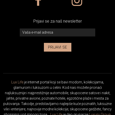
Prijavi se za naš newsletter
PRIJAVI SE
Lux Life
je internet portal koji se bavi modom, kolekcijama,
glamurom i luksuzom u celini. Kod nas možete pronaći
najluksuznije i najprestižnije automobile, skupocene satove i nakit,
jahte, privatne avione, poznate hotele, egzotične plaže i mesta za
putovanja. Takodje, predstavljamo najlepše kuće poznatih, luksuzne
vile i enterijere, najnovije modne kolekcije, skupocene gedžete, fancy
shopping i još mnogo toga…
Lux Life
je deo grupacije
Luxury Group
.