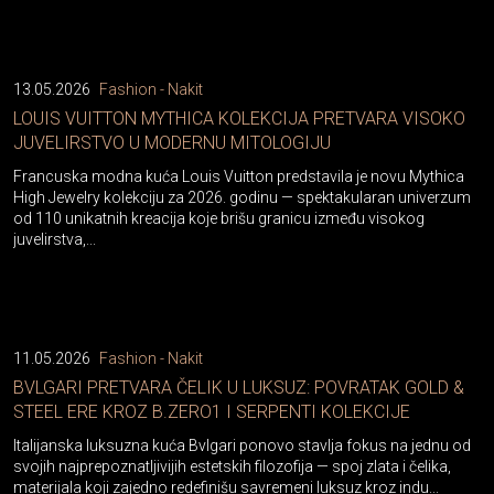
13.05.2026
Fashion - Nakit
LOUIS VUITTON MYTHICA KOLEKCIJA PRETVARA VISOKO
JUVELIRSTVO U MODERNU MITOLOGIJU
Francuska modna kuća Louis Vuitton predstavila je novu Mythica
High Jewelry kolekciju za 2026. godinu — spektakularan univerzum
od 110 unikatnih kreacija koje brišu granicu između visokog
juvelirstva,...
11.05.2026
Fashion - Nakit
BVLGARI PRETVARA ČELIK U LUKSUZ: POVRATAK GOLD &
STEEL ERE KROZ B.ZERO1 I SERPENTI KOLEKCIJE
Italijanska luksuzna kuća Bvlgari ponovo stavlja fokus na jednu od
svojih najprepoznatljivijih estetskih filozofija — spoj zlata i čelika,
materijala koji zajedno redefinišu savremeni luksuz kroz indu...