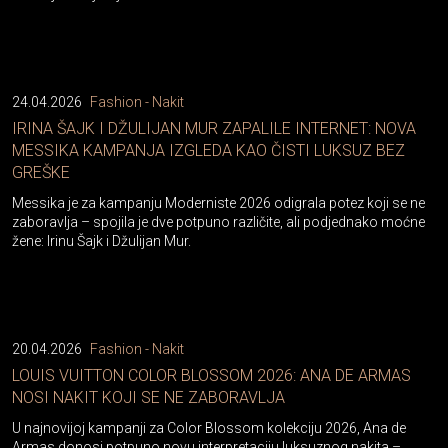
24.04.2026
Fashion - Nakit
IRINA ŠAJK I DŽULIJAN MUR ZAPALILE INTERNET: NOVA
MESSIKA KAMPANJA IZGLEDA KAO ČISTI LUKSUZ BEZ
GREŠKE
Messika je za kampanju Moderniste 2026 odigrala potez koji se ne
zaboravlja – spojila je dve potpuno različite, ali podjednako moćne
žene: Irinu Šajk i Džulijan Mur.
20.04.2026
Fashion - Nakit
LOUIS VUITTON COLOR BLOSSOM 2026: ANA DE ARMAS
NOSI NAKIT KOJI SE NE ZABORAVLJA
U najnovijoj kampanji za Color Blossom kolekciju 2026, Ana de
Armas donosi potpuno novu interpretaciju luksuznog nakita –