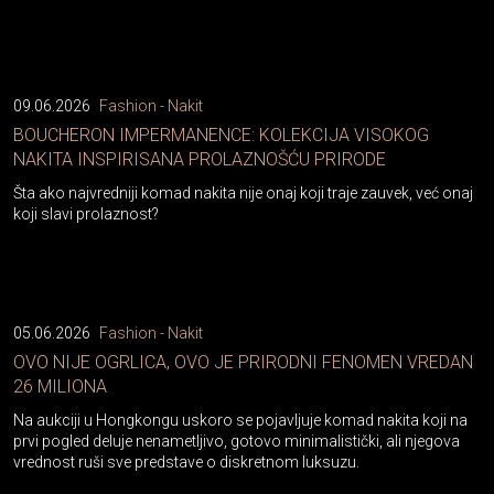
09.06.2026
Fashion - Nakit
BOUCHERON IMPERMANENCE: KOLEKCIJA VISOKOG
NAKITA INSPIRISANA PROLAZNOŠĆU PRIRODE
Šta ako najvredniji komad nakita nije onaj koji traje zauvek, već onaj
koji slavi prolaznost?
05.06.2026
Fashion - Nakit
OVO NIJE OGRLICA, OVO JE PRIRODNI FENOMEN VREDAN
26 MILIONA
Na aukciji u Hongkongu uskoro se pojavljuje komad nakita koji na
prvi pogled deluje nenametljivo, gotovo minimalistički, ali njegova
vrednost ruši sve predstave o diskretnom luksuzu.