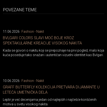
POVEZANE TEME
11.06.2026
Fashion - Nakit
BVLGARI COLORS SLAVI MOĆ BOJE KROZ
SPEKTAKULARNE KREACIJE VISOKOG NAKITA
Kada se govori o nakitu koji se prepoznaje na prvi pogled, malo koja
kuća poseduje tako snažan i autentičan vizuelni identitet kao Bvlgari.
10.06.2026
Fashion - Nakit
GRAFF BUTTERFLY KOLEKCIJA PRETVARA DIJAMANTE U
LETEĆA UMETNIČKA DELA
Leptir je već decenijama jedan od najlepših i najčešće korišćenih
motiva u svetu visokog nakita.