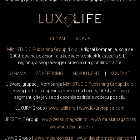
GLOBAL
|
SRBIJA
Mini STUDIO Publishing Group d.o.o.
je digital kompanija, koja se
2009. godine pozicionirala kao lider u oblasti luksuza, u Srbiji i
regionu, a svoj razvoj je usmerila i na globalno tržište.
O NAMA
|
ADVERTISING
|
NAŠI KLIJENTI
|
KONTAKT
U svojoj grupaciji, kompanija
Mini STUDIO Publishing Group d.o.o.
je svoj portfolio uspešno proširila na Luxury, Lifestyle i Living
segment, gde je više od decenije zadržala vodeću poziciju:
LUXURY Group
|
www.
luxlife
.rs
|
www.
luxurytopics
.com
LIFESTYLE Group
|
www.
zenski
magazin.rs
|
www.
muski
magazin.rs
|
www.
auto
exclusive.rs
LIVING Group
|
www.
moj
enterijer.rs
|
www.
ideas
homegarden.com
|