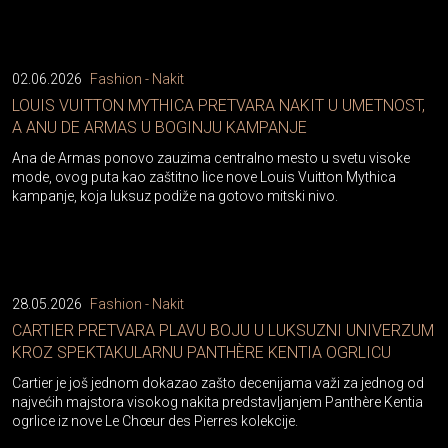
02.06.2026
Fashion - Nakit
LOUIS VUITTON MYTHICA PRETVARA NAKIT U UMETNOST,
A ANU DE ARMAS U BOGINJU KAMPANJE
Ana de Armas ponovo zauzima centralno mesto u svetu visoke
mode, ovog puta kao zaštitno lice nove Louis Vuitton Mythica
kampanje, koja luksuz podiže na gotovo mitski nivo.
28.05.2026
Fashion - Nakit
CARTIER PRETVARA PLAVU BOJU U LUKSUZNI UNIVERZUM
KROZ SPEKTAKULARNU PANTHÈRE KENTIA OGRLICU
Cartier je još jednom dokazao zašto decenijama važi za jednog od
najvećih majstora visokog nakita predstavljanjem Panthère Kentia
ogrlice iz nove Le Chœur des Pierres kolekcije.