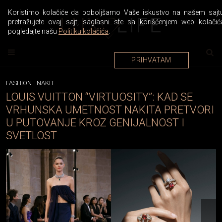
Koristimo kolačiće da poboljšamo Vaše iskustvo na našem sajtu
pretražujete ovaj sajt, saglasni ste sa korišćenjem web kolačić
pogledajte našu
Politiku kolačića
.
PRIHVATAM
FASHION
-
NAKIT
LOUIS VUITTON “VIRTUOSITY”: KAD SE
VRHUNSKA UMETNOST NAKITA PRETVORI
U PUTOVANJE KROZ GENIJALNOST I
SVETLOST