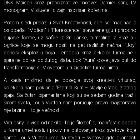
DNK Maison kroz prepoznatljive motive: Damier šaru, LV
monogram, V-siluete i dizajn inspirisan koferima.
Potom sledi prelaz u Svet Kreativnosti, gde se imaginacija
oslobađa. “Motion” i “Florescence” slave energiju i prirodno
bujanje forme, uz safire iz Šri Lanke, turmaline iz Brazila i
ogrlice koje se mogu nositi na pet različitih načina. “Joy”
donosi eksploziju boja i emocija kroz bi-kolor turmaline i
spiralne oblike od žutog zlata, dok “Aura” osvetljava put do
transformacije s LV cvetom u ružičastim turmalinima.
A kada mislimo da je dosegla svoj kreativni vrhunac,
kolekcija nam poklanja “Eternal Sun” – slavlje čistog, zlatnog
sjaja. Sa žutim dijamantima koji su se sedam godina tražili
širom sveta, Louis Vuitton nam poručuje: pravo majstorstvo
nije brzina – to je večnost.
Virtuosity je više od nakita. To je filozofija, manifest slobode
u formi umetnosti, i poziv na putovanje kroz svetove koje
samo Louis Vuitton ume da stvori – svetove gde dijamanti