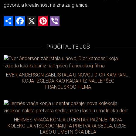
govore, a kreativnost ne zna za granice.
Share
Facebook
X
Pinterest
Viber
PROČITAJTE JOŠ
EVER ANDERSON ZABLISTALA U NOVOJ DIOR KAMPANJI
KOJA IZGLEDA KAO KADAR IZ NAJLEPŠEG
FRANCUSKOG FILMA
HERMÈS VRAĆA KONJA U CENTAR PAŽNJE: NOVA
KOLEKCIJA VISOKOG NAKITA PRETVARA SEDLA, UZDE I
LASO U UMETNIČKA DELA