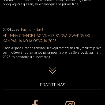
onog koji nije glasan, ali je nemoguće ne primetiti ga.
07.04.2026
Fashion - Nakit
ARIJANA GRANDE KAO VILA IZ SNOVA: SWAROVSKI
KAMPANJA KOJA OSVAJA 2026.
Kada Arijana Grande zakorači u svoju fantazijsku eru, rezultat je sve
osim očekivanog, a najnovija kampanja brenda Swarovski za mart
2026. to potvrđuje u punom sjaju.
PRATITE NAS