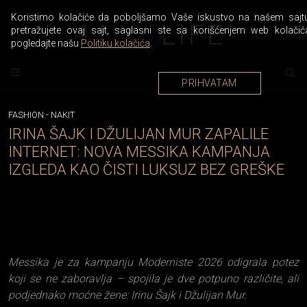
Koristimo kolačiće da poboljšamo Vaše iskustvo na našem sajtu
pretražujete ovaj sajt, saglasni ste sa korišćenjem web kolačić
pogledajte našu
Politiku kolačića
.
PRIHVATAM
FASHION
-
NAKIT
IRINA ŠAJK I DŽULIJAN MUR ZAPALILE
INTERNET: NOVA MESSIKA KAMPANJA
IZGLEDA KAO ČISTI LUKSUZ BEZ GREŠKE
Messika je za kampanju Moderniste 2026 odigrala potez
koji se ne zaboravlja – spojila je dve potpuno različite, ali
podjednako moćne žene: Irinu Šajk i Džulijan Mur.