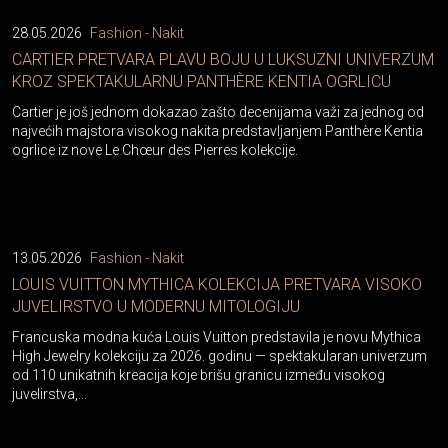
28.05.2026
Fashion - Nakit
CARTIER PRETVARA PLAVU BOJU U LUKSUZNI UNIVERZUM
KROZ SPEKTAKULARNU PANTHÈRE KENTIA OGRLICU
Cartier je još jednom dokazao zašto decenijama važi za jednog od
najvećih majstora visokog nakita predstavljanjem Panthère Kentia
ogrlice iz nove Le Chœur des Pierres kolekcije.
13.05.2026
Fashion - Nakit
LOUIS VUITTON MYTHICA KOLEKCIJA PRETVARA VISOKO
JUVELIRSTVO U MODERNU MITOLOGIJU
Francuska modna kuća Louis Vuitton predstavila je novu Mythica
High Jewelry kolekciju za 2026. godinu — spektakularan univerzum
od 110 unikatnih kreacija koje brišu granicu između visokog
juvelirstva,...