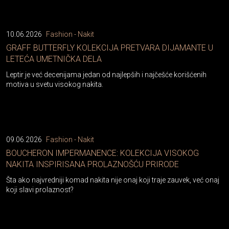
10.06.2026
Fashion - Nakit
GRAFF BUTTERFLY KOLEKCIJA PRETVARA DIJAMANTE U
LETEĆA UMETNIČKA DELA
Leptir je već decenijama jedan od najlepših i najčešće korišćenih
motiva u svetu visokog nakita.
09.06.2026
Fashion - Nakit
BOUCHERON IMPERMANENCE: KOLEKCIJA VISOKOG
NAKITA INSPIRISANA PROLAZNOŠĆU PRIRODE
Šta ako najvredniji komad nakita nije onaj koji traje zauvek, već onaj
koji slavi prolaznost?