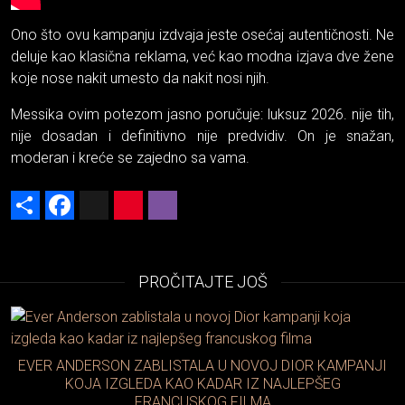
Ono što ovu kampanju izdvaja jeste osećaj autentičnosti. Ne
deluje kao klasična reklama, već kao modna izjava dve žene
koje nose nakit umesto da nakit nosi njih.
Messika ovim potezom jasno poručuje: luksuz 2026. nije tih,
nije dosadan i definitivno nije predvidiv. On je snažan,
moderan i kreće se zajedno sa vama.
Share
Facebook
X
Pinterest
Viber
PROČITAJTE JOŠ
EVER ANDERSON ZABLISTALA U NOVOJ DIOR KAMPANJI
KOJA IZGLEDA KAO KADAR IZ NAJLEPŠEG
FRANCUSKOG FILMA