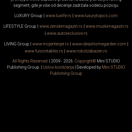
segment, gde je više od decenije zadržala vodeću poziciju:
LUXURY Group
|
www.
luxlife
.rs
|
www.
luxurytopics
.com
LIFESTYLE Group
|
www.
zenski
magazin.rs
|
www.
muski
magazin.rs
|
www.
auto
exclusive.rs
LIVING Group
|
www.
moj
enterijer.rs
|
www.
ideas
homegarden.com
|
www.
fusiontables
.rs
|
www.
robotzabazen
.rs
All Rights Reserved.
| 2009 - 2026.
Copyright©
Mini STUDIO
Publishing Group. |
Uslovi korišćenja
| Developed by
Mini STUDIO
Publishing Group