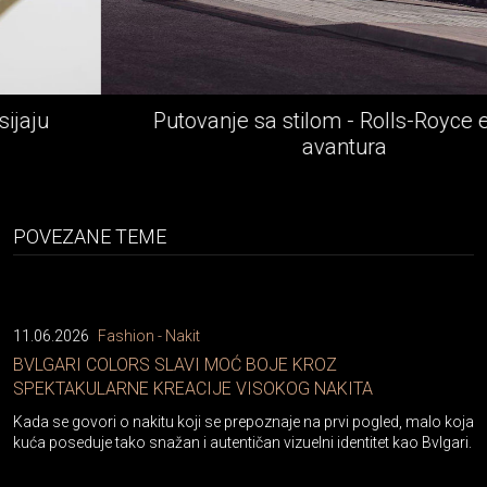
Putovanje sa stilom - Rolls-Royce epska
avantura
POVEZANE TEME
11.06.2026
Fashion - Nakit
BVLGARI COLORS SLAVI MOĆ BOJE KROZ
SPEKTAKULARNE KREACIJE VISOKOG NAKITA
Kada se govori o nakitu koji se prepoznaje na prvi pogled, malo koja
kuća poseduje tako snažan i autentičan vizuelni identitet kao Bvlgari.