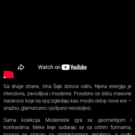
Sa druge strane, Irina Šajk donosi vatru. Njena energija je
intenzivna, zavodljiva i moderna. Posebno se ističu masivne
narukvice koje na njoj izgledaju kao modni oklop nove ere –
snažno, glamurozno i potpuno neodoljivo.
Sama kolekcija Moderniste igra se geometrijom i
kontrastima. Meke linije sudaraju se sa oštrim formama,
krugovi se stapaju sa arhitektonskim detaljima, a svaki