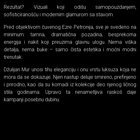
Rezultat? Vizuali koji odišu samopouzdanjem,
sofisticiranošću i modernim glamurom sa stavom.
Pred objektivom čuvenog Ezre Petronija, sve je svedeno na
minimum: tamna, dramatična pozadina, besprekorna
energija i nakit koji preuzima glavnu ulogu. Nema viška
detalja, nema buke – samo čista estetika i moćni modni
trenutak.
Džulijan Mur unosi tihu eleganciju i onu vrstu luksuza koja ne
mora da se dokazuje. Njen nastup deluje smireno, prefinjeno
i prirodno, kao da su komadi iz kolekcije deo njenog ličnog
stila godinama. Upravo ta nenametljiva raskoš daje
kampanji posebnu dubinu.