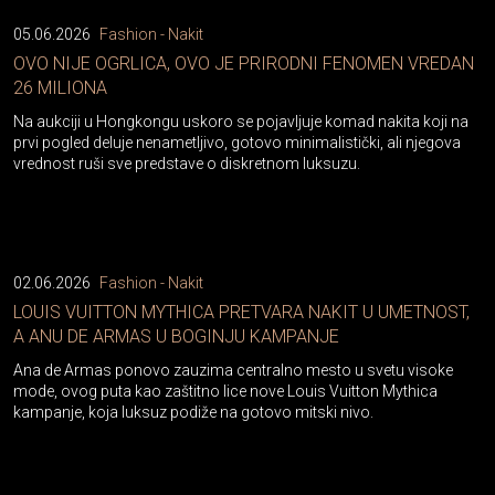
05.06.2026
Fashion - Nakit
OVO NIJE OGRLICA, OVO JE PRIRODNI FENOMEN VREDAN
26 MILIONA
Na aukciji u Hongkongu uskoro se pojavljuje komad nakita koji na
prvi pogled deluje nenametljivo, gotovo minimalistički, ali njegova
vrednost ruši sve predstave o diskretnom luksuzu.
02.06.2026
Fashion - Nakit
LOUIS VUITTON MYTHICA PRETVARA NAKIT U UMETNOST,
A ANU DE ARMAS U BOGINJU KAMPANJE
Ana de Armas ponovo zauzima centralno mesto u svetu visoke
mode, ovog puta kao zaštitno lice nove Louis Vuitton Mythica
kampanje, koja luksuz podiže na gotovo mitski nivo.