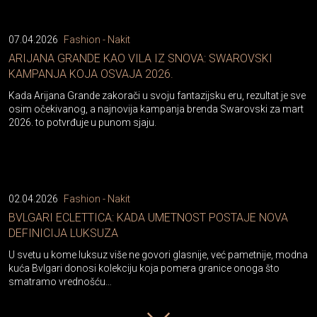
07.04.2026
Fashion - Nakit
ARIJANA GRANDE KAO VILA IZ SNOVA: SWAROVSKI
KAMPANJA KOJA OSVAJA 2026.
Kada Arijana Grande zakorači u svoju fantazijsku eru, rezultat je sve
osim očekivanog, a najnovija kampanja brenda Swarovski za mart
2026. to potvrđuje u punom sjaju.
02.04.2026
Fashion - Nakit
BVLGARI ECLETTICA: KADA UMETNOST POSTAJE NOVA
DEFINICIJA LUKSUZA
U svetu u kome luksuz više ne govori glasnije, već pametnije, modna
kuća Bvlgari donosi kolekciju koja pomera granice onoga što
smatramo vrednošću…