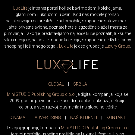
Lux Life
je internet portal koji se bavi modom, kolekcijama,
glamurom i luksuzom u celini. Kod nas možete pronaći
najluksuznije i najprestižnije automobile, skupocene satove i nakit,
jahte, privatne avione, poznate hotele, egzotične plaže i mesta za
putovanja. Takodje, predstavljamo najlepše kuće poznatih, luksuzne
vile i enterijere, najnovije modne kolekcije, skupocene gedžete, fancy
shopping i još mnogo toga…
Lux Life
je deo grupacije
Luxury Group
.
GLOBAL
|
SRBIJA
Mini STUDIO Publishing Group d.o.o.
je digital kompanija, koja se
2009. godine pozicionirala kao lider u oblasti luksuza, u Srbiji i
regionu, a svoj razvoj je usmerila i na globalno tržište.
O NAMA
|
ADVERTISING
|
NAŠI KLIJENTI
|
KONTAKT
U svojoj grupaciji, kompanija
Mini STUDIO Publishing Group d.o.o.
je svoj portfolio uspešno proširila na Luxury, Lifestyle i Living