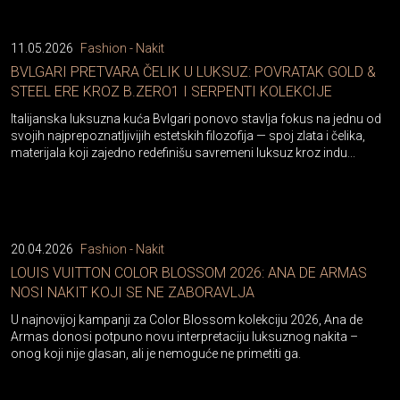
11.05.2026
Fashion - Nakit
BVLGARI PRETVARA ČELIK U LUKSUZ: POVRATAK GOLD &
STEEL ERE KROZ B.ZERO1 I SERPENTI KOLEKCIJE
Italijanska luksuzna kuća Bvlgari ponovo stavlja fokus na jednu od
svojih najprepoznatljivijih estetskih filozofija — spoj zlata i čelika,
materijala koji zajedno redefinišu savremeni luksuz kroz indu...
20.04.2026
Fashion - Nakit
LOUIS VUITTON COLOR BLOSSOM 2026: ANA DE ARMAS
NOSI NAKIT KOJI SE NE ZABORAVLJA
U najnovijoj kampanji za Color Blossom kolekciju 2026, Ana de
Armas donosi potpuno novu interpretaciju luksuznog nakita –
onog koji nije glasan, ali je nemoguće ne primetiti ga.