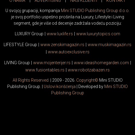
O NAMA
|
ADVERTISING
|
NAŠI KLIJENTI
|
KONTAKT
U svojoj grupaciji, kompanija
Mini STUDIO Publishing Group d.o.o.
je svoj portfolio uspešno proširila na Luxury, Lifestyle i Living
segment, gde je više od decenije zadržala vodeću poziciju:
LUXURY Group
|
www.
luxlife
.rs
|
www.
luxurytopics
.com
LIFESTYLE Group
|
www.
zenski
magazin.rs
|
www.
muski
magazin.rs
|
www.
auto
exclusive.rs
LIVING Group
|
www.
moj
enterijer.rs
|
www.
ideas
homegarden.com
|
www.
fusiontables
.rs
|
www.
robotzabazen
.rs
All Rights Reserved.
| 2009 - 2026.
Copyright©
Mini STUDIO
Publishing Group. |
Uslovi korišćenja
| Developed by
Mini STUDIO
Publishing Group