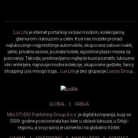
Lux Life
je internet portal koji se bavi modom, kolekcijama,
glamurom i luksuzom u celini. Kod nas možete pronaći
najluksuznije i najprestižnije automobile, skupocene satove i nakit,
jahte, privatne avione, poznate hotele, egzotične plaže i mesta za
putovanja. Takodje, predstavljamo najlepše kuće poznatih, luksuzne
vile i enterijere, najnovije modne kolekcije, skupocene gedžete, fancy
shopping i još mnogo toga…
Lux Life
je deo grupacije
Luxury Group
.
GLOBAL
|
SRBIJA
Mini STUDIO Publishing Group d.o.o.
je digital kompanija, koja se
2009. godine pozicionirala kao lider u oblasti luksuza, u Srbiji i
regionu, a svoj razvoj je usmerila i na globalno tržište.