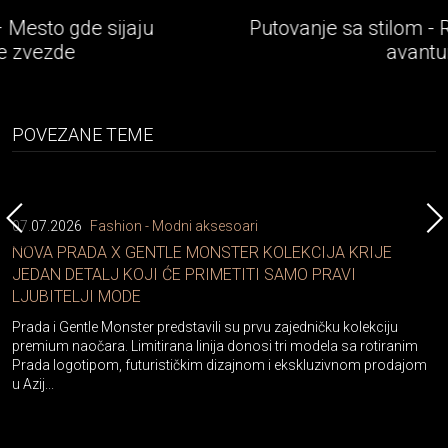
Putovanje sa stilom - Rolls-Royce epska
avantura
POVEZANE TEME
07.07.2026
Fashion - Modni aksesoari
NOVA PRADA X GENTLE MONSTER KOLEKCIJA KRIJE
JEDAN DETALJ KOJI ĆE PRIMETITI SAMO PRAVI
LJUBITELJI MODE
Prada i Gentle Monster predstavili su prvu zajedničku kolekciju
premium naočara. Limitirana linija donosi tri modela sa rotiranim
Prada logotipom, futurističkim dizajnom i ekskluzivnom prodajom
u Azij...