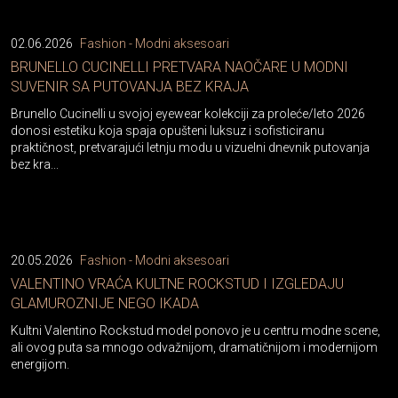
02.06.2026
Fashion - Modni aksesoari
BRUNELLO CUCINELLI PRETVARA NAOČARE U MODNI
SUVENIR SA PUTOVANJA BEZ KRAJA
Brunello Cucinelli u svojoj eyewear kolekciji za proleće/leto 2026
donosi estetiku koja spaja opušteni luksuz i sofisticiranu
praktičnost, pretvarajući letnju modu u vizuelni dnevnik putovanja
bez kra...
20.05.2026
Fashion - Modni aksesoari
VALENTINO VRAĆA KULTNE ROCKSTUD I IZGLEDAJU
GLAMUROZNIJE NEGO IKADA
Kultni Valentino Rockstud model ponovo je u centru modne scene,
ali ovog puta sa mnogo odvažnijom, dramatičnijom i modernijom
energijom.