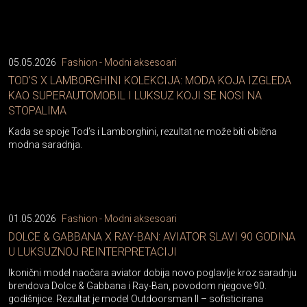
05.05.2026
Fashion - Modni aksesoari
TOD’S X LAMBORGHINI KOLEKCIJA: MODA KOJA IZGLEDA
KAO SUPERAUTOMOBIL I LUKSUZ KOJI SE NOSI NA
STOPALIMA
Kada se spoje Tod’s i Lamborghini, rezultat ne može biti obična
modna saradnja.
01.05.2026
Fashion - Modni aksesoari
DOLCE & GABBANA X RAY-BAN: AVIATOR SLAVI 90 GODINA
U LUKSUZNOJ REINTERPRETACIJI
Ikonični model naočara aviator dobija novo poglavlje kroz saradnju
brendova Dolce & Gabbana i Ray-Ban, povodom njegove 90.
godišnjice. Rezultat je model Outdoorsman II – sofisticirana