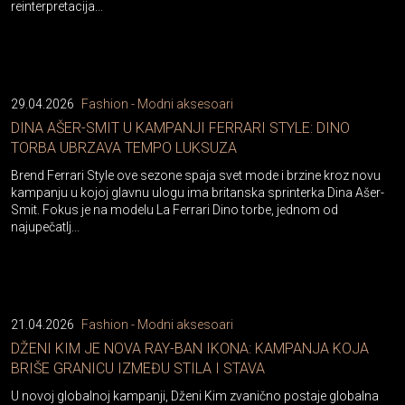
reinterpretacija...
29.04.2026
Fashion - Modni aksesoari
DINA AŠER-SMIT U KAMPANJI FERRARI STYLE: DINO
TORBA UBRZAVA TEMPO LUKSUZA
Brend Ferrari Style ove sezone spaja svet mode i brzine kroz novu
kampanju u kojoj glavnu ulogu ima britanska sprinterka Dina Ašer-
Smit. Fokus je na modelu La Ferrari Dino torbe, jednom od
najupečatlj...
21.04.2026
Fashion - Modni aksesoari
DŽENI KIM JE NOVA RAY-BAN IKONA: KAMPANJA KOJA
BRIŠE GRANICU IZMEĐU STILA I STAVA
U novoj globalnoj kampanji, Dženi Kim zvanično postaje globalna