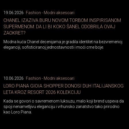
19.06.2026
Fashion - Modni aksesoari
CHANEL IZAZIVA BURU NOVOM TORBOM INSPIRISANOM
SUPERMENOM: DA LI BI KOKO ŠANEL ODOBRILA OVAJ
ZAOKRET?
Modna kuća Chanel decenijama je gradila identitet na bezvremenoj
eleganciji, sofisticiranoj jednostavnosti i moći crne boje.
10.06.2026
Fashion - Modni aksesoari
LORO PIANA GIOIA SHOPPER DONOSI DUH ITALIJANSKOG
LETA KROZ RESORT 2026 KOLEKCIJU
Kada se govori o savremenom luksuzu, malo koji brend uspeva da
spoji nenametljivu eleganciju i vrhunsko zanatstvo tako prirodno
kao Loro Piana.