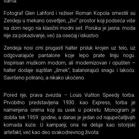
vama.
Fotograf Glen Lahford i režiser Roman Kopola smestili su
Zendeju u mekano osvetljen, „živi“ prostor koji podseća više
na dom nego na klasični modni set. Poruka je jasna: moda
nije za pokazivanje, već za osećaj i iskustvo.
Zendeja nosi crni prugasti halter prsluk krojen uz telo, uz
odgovarajuće pantalone koje lepo prate liniju nogu.
Inspirisan muškom modom, ali modernizovan i opušten –
halter dodaje suptilan „šmek“, balansirajući snagu i lakoću.
Savršeno polirano, a nikako ukočeno.
Pored nje, prava zvezda – Louis Vuitton Speedy torba.
Prvobitno predstavljena 1930. kao Express, torba je
namenjena onima koji su uvek u pokretu. Monogram je
dobila tek 1959. godine, a danas je jedan od najupečatljivijih
komada kuće. U kampanji, ona ne deluje kao istorijski
artefakt, već kao deo svakodnevnog života.