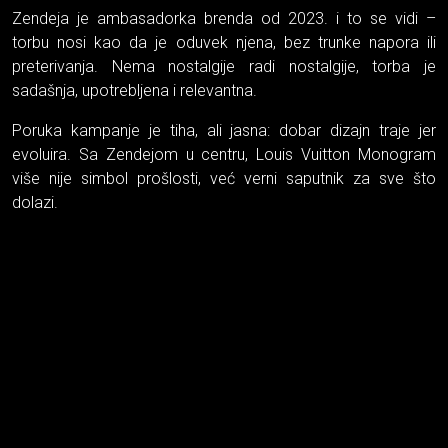
Zendeja je ambasadorka brenda od 2023. i to se vidi –
torbu nosi kao da je oduvek njena, bez trunke napora ili
preterivanja. Nema nostalgije radi nostalgije, torba je
sadašnja, upotrebljena i relevantna.
Poruka kampanje je tiha, ali jasna: dobar dizajn traje jer
evoluira. Sa Zendejom u centru, Louis Vuitton Monogram
više nije simbol prošlosti, već verni saputnik za sve što
dolazi.