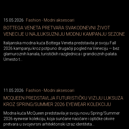
15.05.2026
Fashion - Modni aksesoari
BOTTEGA VENETA PRETVARA SVAKODNEVNI ŽIVOT
VENECIJE U NAJLUKSUZNIJU MODNU KAMPANJU SEZONE
Italijanska modna kuća Bottega Veneta predstavila je svoju Fall
2026 kampanju kroz potpuno drugačiji pogled na Veneciju — bez
glamuroznih kanala, turističkih razglednica i grandioznih palata.
Umesto t...
11.05.2026
Fashion - Modni aksesoari
MCQUEEN PREDSTAVLJA FUTURISTIČKU VIZIJU LUKSUZA
KROZ SPRING/SUMMER 2026 EYEWEAR KOLEKCIJU
Modna kuća McQueen predstavila je svoju novu Spring/Summer
2026 eyewear kolekciju, koja sunčane naočare i optičke okvire
pretvara u svojevrsni arhitektonski izraz identiteta...