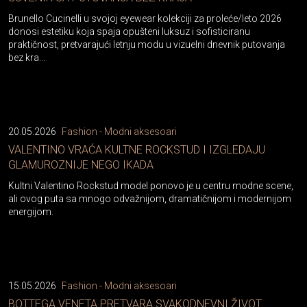
Brunello Cucinelli u svojoj eyewear kolekciji za proleće/leto 2026
donosi estetiku koja spaja opušteni luksuz i sofisticiranu
praktičnost, pretvarajući letnju modu u vizuelni dnevnik putovanja
bez kra...
20.05.2026
Fashion - Modni aksesoari
VALENTINO VRAĆA KULTNE ROCKSTUD I IZGLEDAJU
GLAMUROZNIJE NEGO IKADA
Kultni Valentino Rockstud model ponovo je u centru modne scene,
ali ovog puta sa mnogo odvažnijom, dramatičnijom i modernijom
energijom.
15.05.2026
Fashion - Modni aksesoari
BOTTEGA VENETA PRETVARA SVAKODNEVNI ŽIVOT
VENECIJE U NAJLUKSUZNIJU MODNU KAMPANJU SEZONE