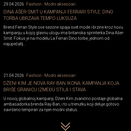
DINA AŠER-SMIT U KAMPANJI FERRARI STYLE: DINO
TORBA UBRZAVA TEMPO LUKSUZA
Brend Ferrari Style ove sezone spaja svet mode i brzine kroz novu
kampanju u kojoj glavnu ulogu ima britanska sprinterka Dina Ašer-
Smit. Fokus je na modelu La Ferrari Dino torbe, jednom od
najupečatlj...
21.04.2026
Fashion - Modni aksesoari
DŽENI KIM JE NOVA RAY-BAN IKONA: KAMPANJA KOJA
BRIŠE GRANICU IZMEĐU STILA I STAVA
U novoj globalnoj kampanji, Dženi Kim zvanično postaje globalna
ambasadorka brenda Ray-Ban, i to u trenutku koji deluje gotovo
savršeno tempiran za njen modni status.