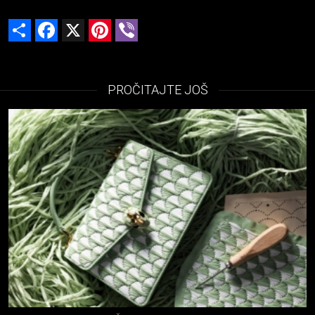
Share
Facebook
X
Pinterest
Viber
PROČITAJTE JOŠ