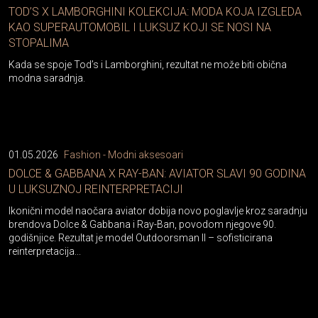
KAO SUPERAUTOMOBIL I LUKSUZ KOJI SE NOSI NA
STOPALIMA
Kada se spoje Tod’s i Lamborghini, rezultat ne može biti obična
modna saradnja.
01.05.2026
Fashion - Modni aksesoari
DOLCE & GABBANA X RAY-BAN: AVIATOR SLAVI 90 GODINA
U LUKSUZNOJ REINTERPRETACIJI
Ikonični model naočara aviator dobija novo poglavlje kroz saradnju
brendova Dolce & Gabbana i Ray-Ban, povodom njegove 90.
godišnjice. Rezultat je model Outdoorsman II – sofisticirana
reinterpretacija...
29.04.2026
Fashion - Modni aksesoari