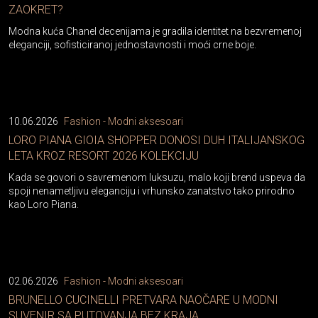
Modna kuća Chanel decenijama je gradila identitet na bezvremenoj
eleganciji, sofisticiranoj jednostavnosti i moći crne boje.
10.06.2026
Fashion - Modni aksesoari
LORO PIANA GIOIA SHOPPER DONOSI DUH ITALIJANSKOG
LETA KROZ RESORT 2026 KOLEKCIJU
Kada se govori o savremenom luksuzu, malo koji brend uspeva da
spoji nenametljivu eleganciju i vrhunsko zanatstvo tako prirodno
kao Loro Piana.
02.06.2026
Fashion - Modni aksesoari
BRUNELLO CUCINELLI PRETVARA NAOČARE U MODNI
SUVENIR SA PUTOVANJA BEZ KRAJA