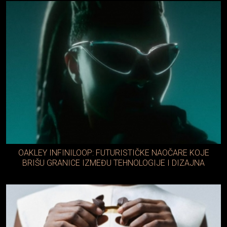
OAKLEY INFINILOOP: FUTURISTIČKE NAOČARE KOJE
BRIŠU GRANICE IZMEĐU TEHNOLOGIJE I DIZAJNA