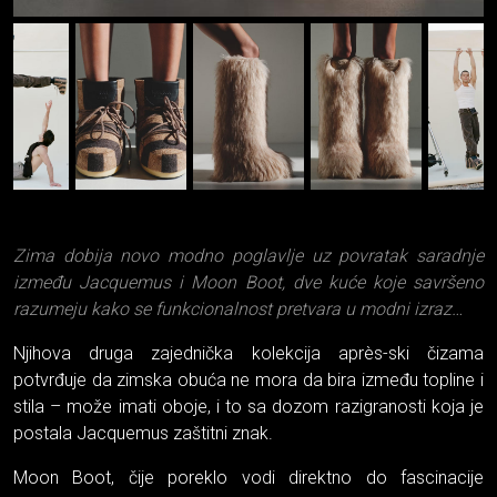
Zima dobija novo modno poglavlje uz povratak saradnje
između Jacquemus i Moon Boot, dve kuće koje savršeno
razumeju kako se funkcionalnost pretvara u modni izraz…
Njihova druga zajednička kolekcija après-ski čizama
potvrđuje da zimska obuća ne mora da bira između topline i
stila – može imati oboje, i to sa dozom razigranosti koja je
postala Jacquemus zaštitni znak.
Moon Boot, čije poreklo vodi direktno do fascinacije