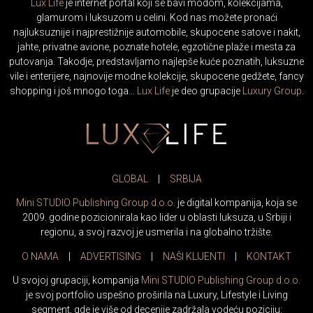
glamurom i luksuzom u celini. Kod nas možete pronaći
najluksuznije i najprestižnije automobile, skupocene satove i nakit,
jahte, privatne avione, poznate hotele, egzotične plaže i mesta za
putovanja. Takodje, predstavljamo najlepše kuće poznatih, luksuzne
vile i enterijere, najnovije modne kolekcije, skupocene gedžete, fancy
shopping i još mnogo toga…
Lux Life
je deo grupacije
Luxury Group
.
GLOBAL
|
SRBIJA
Mini STUDIO Publishing Group d.o.o.
je digital kompanija, koja se
2009. godine pozicionirala kao lider u oblasti luksuza, u Srbiji i
regionu, a svoj razvoj je usmerila i na globalno tržište.
O NAMA
|
ADVERTISING
|
NAŠI KLIJENTI
|
KONTAKT
U svojoj grupaciji, kompanija
Mini STUDIO Publishing Group d.o.o.
je svoj portfolio uspešno proširila na Luxury, Lifestyle i Living
segment, gde je više od decenije zadržala vodeću poziciju: