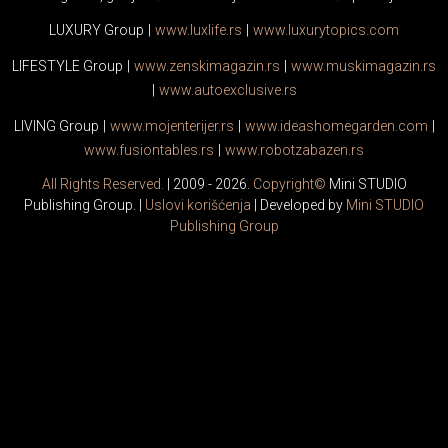
LUXURY Group
|
www.
luxlife
.rs
|
www.
luxurytopics
.com
LIFESTYLE Group
|
www.
zenski
magazin.rs
|
www.
muski
magazin.rs
|
www.
auto
exclusive.rs
LIVING Group
|
www.
moj
enterijer.rs
|
www.
ideas
homegarden.com
|
www.
fusiontables
.rs
|
www.
robotzabazen
.rs
All Rights Reserved.
| 2009 - 2026.
Copyright©
Mini STUDIO
Publishing Group. |
Uslovi korišćenja
| Developed by
Mini STUDIO
Publishing Group