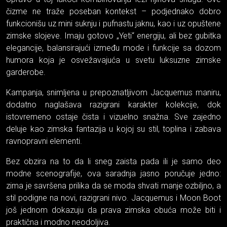
čizme ne traže poseban kontekst – podjednako dobro
funkcionišu uz mini suknju i pufnastu jaknu, kao i uz opuštene
zimske slojeve. Imaju gotovo „Yeti“ energiju, ali bez gubitka
elegancije, balansirajući između mode i funkcije sa dozom
humora koja je osvežavajuća u svetu luksuzne zimske
garderobe.
Kampanja, snimljena u prepoznatljivom Jacquemus maniru,
dodatno naglašava razigrani karakter kolekcije, dok
istovremeno ostaje čista i vizuelno snažna. Sve zajedno
deluje kao zimska fantazija u kojoj su stil, toplina i zabava
ravnopravni elementi.
Bez obzira na to da li sneg zaista pada ili je samo deo
modne scenografije, ova saradnja jasno poručuje jedno:
zima je savršena prilika da se moda shvati manje ozbiljno, a
stil podigne na novi, razigrani nivo. Jacquemus i Moon Boot
još jednom dokazuju da prava zimska obuća može biti i
praktična i modno neodoljiva.