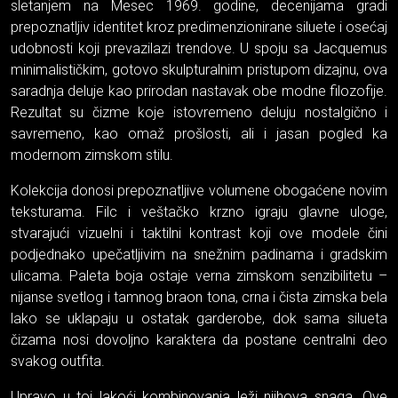
sletanjem na Mesec 1969. godine, decenijama gradi
prepoznatljiv identitet kroz predimenzionirane siluete i osećaj
udobnosti koji prevazilazi trendove. U spoju sa Jacquemus
minimalističkim, gotovo skulpturalnim pristupom dizajnu, ova
saradnja deluje kao prirodan nastavak obe modne filozofije.
Rezultat su čizme koje istovremeno deluju nostalgično i
savremeno, kao omaž prošlosti, ali i jasan pogled ka
modernom zimskom stilu.
Kolekcija donosi prepoznatljive volumene obogaćene novim
teksturama. Filc i veštačko krzno igraju glavne uloge,
stvarajući vizuelni i taktilni kontrast koji ove modele čini
podjednako upečatljivim na snežnim padinama i gradskim
ulicama. Paleta boja ostaje verna zimskom senzibilitetu –
nijanse svetlog i tamnog braon tona, crna i čista zimska bela
lako se uklapaju u ostatak garderobe, dok sama silueta
čizama nosi dovoljno karaktera da postane centralni deo
svakog outfita.
Upravo u toj lakoći kombinovanja leži njihova snaga. Ove