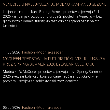
Italijanska modna kuća Bottega Veneta predstavila je svoju Fall
2026 kampanju kroz potpuno drugačiji pogled na Veneciju — bez
glamuroznih kanala, turističkih razglednica i grandioznih palata.
Umesto t...
11.05.2026
Fashion - Modni aksesoari
MCQUEEN PREDSTAVLJA FUTURISTIČKU VIZIJU LUKSUZA
KROZ SPRING/SUMMER 2026 EYEWEAR KOLEKCIJU
Modna kuća McQueen predstavila je svoju novu Spring/Summer
2026 eyewear kolekciju, koja sunčane naočare i optičke okvire
pretvara u svojevrsni arhitektonski izraz identiteta...
05.05.2026
Fashion - Modni aksesoari
TOD’S X LAMBORGHINI KOLEKCIJA: MODA KOJA IZGLEDA