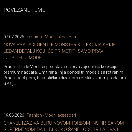
POVEZANE TEME
07.07.2026
Fashion - Modni aksesoari
NOVA PRADA X GENTLE MONSTER KOLEKCIJA KRIJE
JEDAN DETALJ KOJI ĆE PRIMETITI SAMO PRAVI
LJUBITELJI MODE
Prada i Gentle Monster predstavili su prvu zajedničku kolekciju
premium naočara. Limitirana linija donosi tri modela sa rotiranim
Prada logotipom, futurističkim dizajnom i ekskluzivnom prodajom
u Azij...
19.06.2026
Fashion - Modni aksesoari
CHANEL IZAZIVA BURU NOVOM TORBOM INSPIRISANOM
SUPERMENOM: DA LI BI KOKO ŠANEL ODOBRILA OVAJ
ZAOKRET?