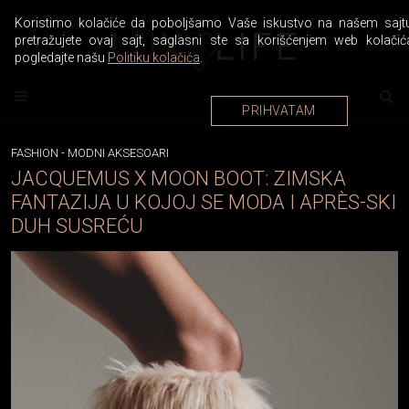
Koristimo kolačiće da poboljšamo Vaše iskustvo na našem sajtu
pretražujete ovaj sajt, saglasni ste sa korišćenjem web kolačić
pogledajte našu
Politiku kolačića
.
PRIHVATAM
FASHION
-
MODNI AKSESOARI
JACQUEMUS X MOON BOOT: ZIMSKA
FANTAZIJA U KOJOJ SE MODA I APRÈS-SKI
DUH SUSREĆU