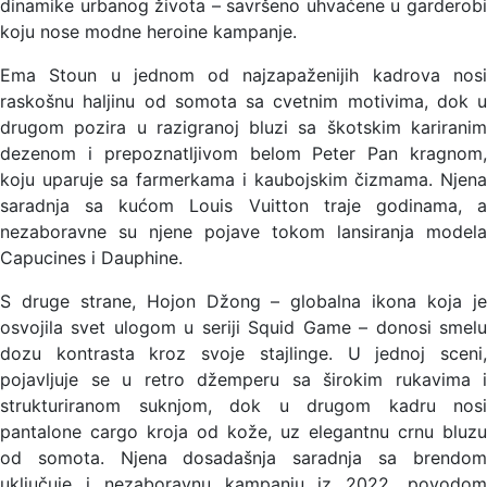
dinamike urbanog života – savršeno uhvaćene u garderobi
koju nose modne heroine kampanje.
Ema Stoun u jednom od najzapaženijih kadrova nosi
raskošnu haljinu od somota sa cvetnim motivima, dok u
drugom pozira u razigranoj bluzi sa škotskim kariranim
dezenom i prepoznatljivom belom Peter Pan kragnom,
koju uparuje sa farmerkama i kaubojskim čizmama. Njena
saradnja sa kućom Louis Vuitton traje godinama, a
nezaboravne su njene pojave tokom lansiranja modela
Capucines i Dauphine.
S druge strane, Hojon Džong – globalna ikona koja je
osvojila svet ulogom u seriji Squid Game – donosi smelu
dozu kontrasta kroz svoje stajlinge. U jednoj sceni,
pojavljuje se u retro džemperu sa širokim rukavima i
strukturiranom suknjom, dok u drugom kadru nosi
pantalone cargo kroja od kože, uz elegantnu crnu bluzu
od somota. Njena dosadašnja saradnja sa brendom
uključuje i nezaboravnu kampanju iz 2022. povodom