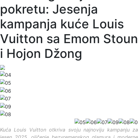
pokretu: Jesenja
kampanja kuće Louis
Vuitton sa Emom Stoun
i Hojon Džong
Kuća Louis Vuitton otkriva svoju najnoviju kampanju za
jesen 2025, oličenje bezvremenskog glamura i moderne