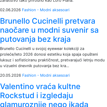
zanatstvo tako prirodno kao Loro Piana.
02.06.2026
Fashion - Modni aksesoari
Brunello Cucinelli pretvara
naočare u modni suvenir sa
putovanja bez kraja
Brunello Cucinelli u svojoj eyewear kolekciji za
proleće/leto 2026 donosi estetiku koja spaja opušteni
luksuz i sofisticiranu praktičnost, pretvarajući letnju modu
u vizuelni dnevnik putovanja bez kra...
20.05.2026
Fashion - Modni aksesoari
Valentino vraća kultne
Rockstud i izgledaju
glamuroznije nego ikada