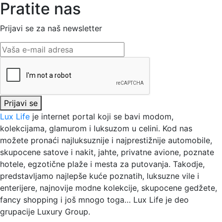
Pratite nas
Prijavi se za naš newsletter
Prijavi se
Lux Life
je internet portal koji se bavi modom,
kolekcijama, glamurom i luksuzom u celini. Kod nas
možete pronaći najluksuznije i najprestižnije automobile,
skupocene satove i nakit, jahte, privatne avione, poznate
hotele, egzotične plaže i mesta za putovanja. Takodje,
predstavljamo najlepše kuće poznatih, luksuzne vile i
enterijere, najnovije modne kolekcije, skupocene gedžete,
fancy shopping i još mnogo toga…
Lux Life
je deo
grupacije
Luxury Group
.