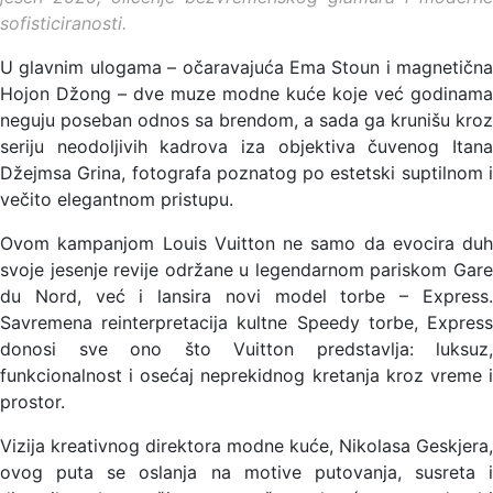
sofisticiranosti.
U glavnim ulogama – očaravajuća Ema Stoun i magnetična
Hojon Džong – dve muze modne kuće koje već godinama
neguju poseban odnos sa brendom, a sada ga krunišu kroz
seriju neodoljivih kadrova iza objektiva čuvenog Itana
Džejmsa Grina, fotografa poznatog po estetski suptilnom i
večito elegantnom pristupu.
Ovom kampanjom Louis Vuitton ne samo da evocira duh
svoje jesenje revije održane u legendarnom pariskom Gare
du Nord, već i lansira novi model torbe – Express.
Savremena reinterpretacija kultne Speedy torbe, Express
donosi sve ono što Vuitton predstavlja: luksuz,
funkcionalnost i osećaj neprekidnog kretanja kroz vreme i
prostor.
Vizija kreativnog direktora modne kuće, Nikolasa Geskjera,
ovog puta se oslanja na motive putovanja, susreta i