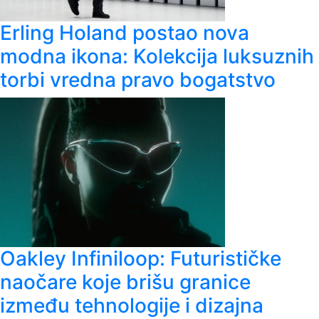
Erling Holand postao nova
modna ikona: Kolekcija luksuznih
torbi vredna pravo bogatstvo
Oakley Infiniloop: Futurističke
naočare koje brišu granice
između tehnologije i dizajna