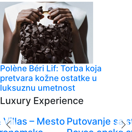
Polène Béri Lif: Torba koja
pretvara kožne ostatke u
luksuznu umetnost
Luxury Experience
Putovanje sa stilom - Rolls-