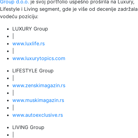
Group d.o.o.
je svoj portfolio uspešno proširila na Luxury,
Lifestyle i Living segment, gde je više od decenije zadržala
vodeću poziciju:
LUXURY Group
|
www.
luxlife
.rs
|
www.
luxurytopics
.com
LIFESTYLE Group
|
www.
zenski
magazin.rs
|
www.
muski
magazin.rs
|
www.
auto
exclusive.rs
LIVING Group
|