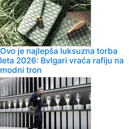
Ovo je najlepša luksuzna torba
leta 2026: Bvlgari vraća rafiju na
modni tron