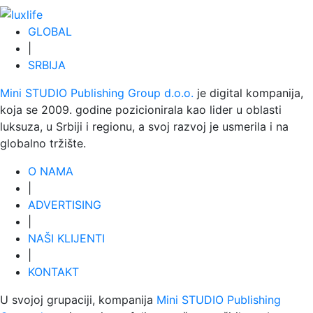
GLOBAL
|
SRBIJA
Mini STUDIO Publishing Group d.o.o.
je digital kompanija,
koja se 2009. godine pozicionirala kao lider u oblasti
luksuza, u Srbiji i regionu, a svoj razvoj je usmerila i na
globalno tržište.
O NAMA
|
ADVERTISING
|
NAŠI KLIJENTI
|
KONTAKT
U svojoj grupaciji, kompanija
Mini STUDIO Publishing