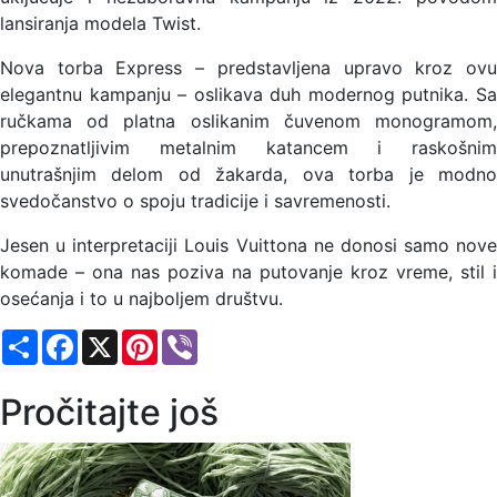
lansiranja modela Twist.
Nova torba Express – predstavljena upravo kroz ovu
elegantnu kampanju – oslikava duh modernog putnika. Sa
ručkama od platna oslikanim čuvenom monogramom,
prepoznatljivim metalnim katancem i raskošnim
unutrašnjim delom od žakarda, ova torba je modno
svedočanstvo o spoju tradicije i savremenosti.
Jesen u interpretaciji Louis Vuittona ne donosi samo nove
komade – ona nas poziva na putovanje kroz vreme, stil i
osećanja i to u najboljem društvu.
Share
Facebook
X
Pinterest
Viber
Pročitajte još