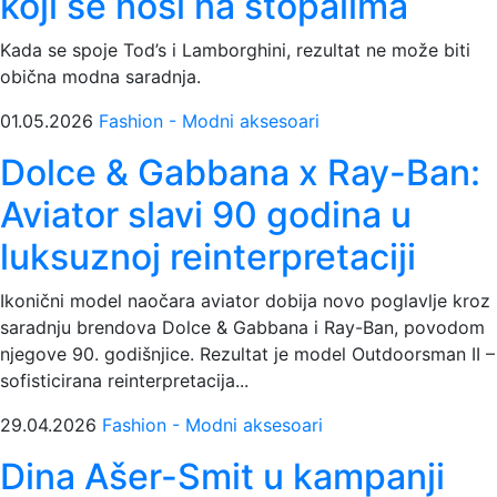
koji se nosi na stopalima
Kada se spoje Tod’s i Lamborghini, rezultat ne može biti
obična modna saradnja.
01.05.2026
Fashion - Modni aksesoari
Dolce & Gabbana x Ray-Ban:
Aviator slavi 90 godina u
luksuznoj reinterpretaciji
Ikonični model naočara aviator dobija novo poglavlje kroz
saradnju brendova Dolce & Gabbana i Ray-Ban, povodom
njegove 90. godišnjice. Rezultat je model Outdoorsman II –
sofisticirana reinterpretacija...
29.04.2026
Fashion - Modni aksesoari
Dina Ašer-Smit u kampanji