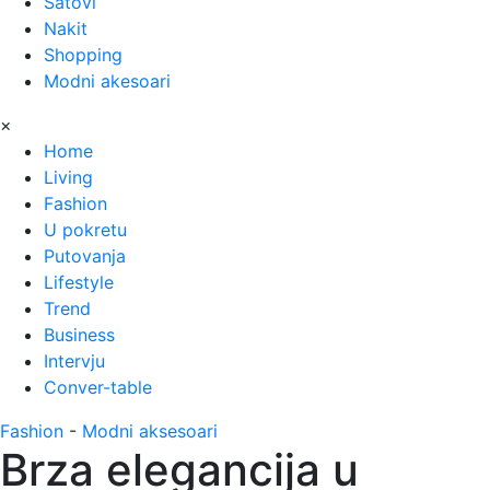
Satovi
Nakit
Shopping
Modni akesoari
×
Home
Living
Fashion
U pokretu
Putovanja
Lifestyle
Trend
Business
Intervju
Conver-table
Fashion
-
Modni aksesoari
Brza elegancija u