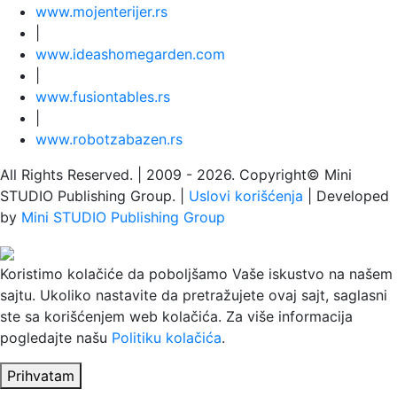
www.
moj
enterijer.rs
|
www.
ideas
homegarden.com
|
www.
fusiontables
.rs
|
www.
robotzabazen
.rs
All Rights Reserved.
| 2009 - 2026.
Copyright©
Mini
STUDIO Publishing Group. |
Uslovi korišćenja
| Developed
by
Mini STUDIO Publishing Group
Koristimo kolačiće da poboljšamo Vaše iskustvo na našem
sajtu. Ukoliko nastavite da pretražujete ovaj sajt, saglasni
ste sa korišćenjem web kolačića. Za više informacija
pogledajte našu
Politiku kolačića
.
Prihvatam