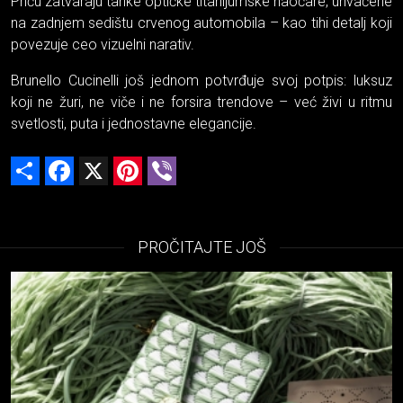
Priču zatvaraju tanke optičke titanijumske naočare, uhvaćene
na zadnjem sedištu crvenog automobila – kao tihi detalj koji
povezuje ceo vizuelni narativ.
Brunello Cucinelli još jednom potvrđuje svoj potpis: luksuz
koji ne žuri, ne viče i ne forsira trendove – već živi u ritmu
svetlosti, puta i jednostavne elegancije.
Share
Facebook
X
Pinterest
Viber
PROČITAJTE JOŠ