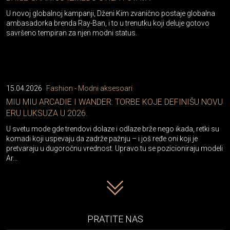
U novoj globalnoj kampanji, Dženi Kim zvanično postaje globalna
ambasadorka brenda Ray-Ban, i to u trenutku koji deluje gotovo
savršeno tempiran za njen modni status.
15.04.2026
Fashion - Modni aksesoari
MIU MIU ARCADIE I WANDER: TORBE KOJE DEFINIŠU NOVU
ERU LUKSUZA U 2026.
U svetu mode gde trendovi dolaze i odlaze brže nego ikada, retki su
komadi koji uspevaju da zadrže pažnju – i još ređe oni koji je
pretvaraju u dugoročnu vrednost. Upravo tu se pozicioniraju modeli
Ar...
PRATITE NAS