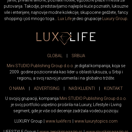
putovanja. Takodje, predstavljamo najlepše kuće poznatih, luksuzne
vile i enterijere, najnovije modne kolekcije, skupocene gedžete, fancy
shopping i još mnogo toga…
Lux Life
je deo grupacije
Luxury Group
.
GLOBAL
|
SRBIJA
Mini STUDIO Publishing Group d.o.o.
je digital kompanija, koja se
2009. godine pozicionirala kao lider u oblasti luksuza, u Srbiji i
regionu, a svoj razvoj je usmerila i na globalno tržište.
O NAMA
|
ADVERTISING
|
NAŠI KLIJENTI
|
KONTAKT
U svojoj grupaciji, kompanija
Mini STUDIO Publishing Group d.o.o.
je svoj portfolio uspešno proširila na Luxury, Lifestyle i Living
segment, gde je više od decenije zadržala vodeću poziciju:
LUXURY Group
|
www.
luxlife
.rs
|
www.
luxurytopics
.com
LIFESTYLE Group
|
www.
zenski
magazin.rs
|
www.
muski
magazin.rs