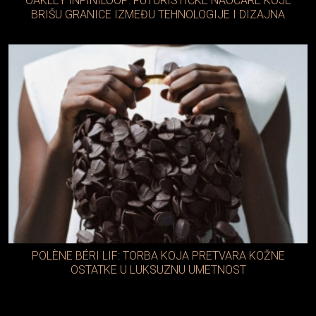
OAKLEY INFINILOOP: FUTURISTIČKE NAOČARE KOJE
BRIŠU GRANICE IZMEĐU TEHNOLOGIJE I DIZAJNA
POLÈNE BÉRI LIF: TORBA KOJA PRETVARA KOŽNE
OSTATKE U LUKSUZNU UMETNOST