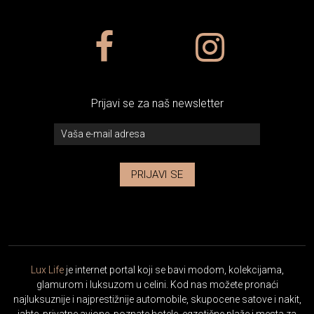
Prijavi se za naš newsletter
PRIJAVI SE
Lux Life
je internet portal koji se bavi modom, kolekcijama,
glamurom i luksuzom u celini. Kod nas možete pronaći
najluksuznije i najprestižnije automobile, skupocene satove i nakit,
jahte, privatne avione, poznate hotele, egzotične plaže i mesta za