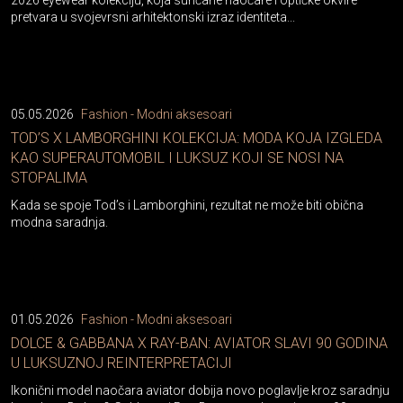
pretvara u svojevrsni arhitektonski izraz identiteta...
05.05.2026
Fashion - Modni aksesoari
TOD’S X LAMBORGHINI KOLEKCIJA: MODA KOJA IZGLEDA
KAO SUPERAUTOMOBIL I LUKSUZ KOJI SE NOSI NA
STOPALIMA
Kada se spoje Tod’s i Lamborghini, rezultat ne može biti obična
modna saradnja.
01.05.2026
Fashion - Modni aksesoari
DOLCE & GABBANA X RAY-BAN: AVIATOR SLAVI 90 GODINA
U LUKSUZNOJ REINTERPRETACIJI
Ikonični model naočara aviator dobija novo poglavlje kroz saradnju