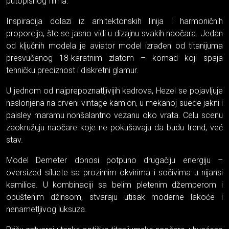
putopisnog filma.
Inspiracija dolazi iz arhitektonskih linija i harmoničnih
proporcija, što se jasno vidi u dizajnu svakih naočara. Jedan
od ključnih modela je aviator model izrađen od titanijuma
presvučenog 18-karatnim zlatom – komad koji spaja
tehničku preciznost i diskretni glamur.
U jednom od najprepoznatljivijih kadrova, Hezel se pojavljuje
naslonjena na crveni vintage kamion, u mekanoj suede jakni i
paisley maramu nonšalantno vezanu oko vrata. Celu scenu
zaokružuju naočare koje ne pokušavaju da budu trend, već
stav.
Model Demeter donosi potpuno drugačiju energiju –
oversized siluete sa prozirnim okvirima i sočivima u nijansi
kamilice. U kombinaciji sa belim pletenim džemperom i
opuštenim džinsom, stvaraju utisak moderne lakoće i
nenametljivog luksuza.