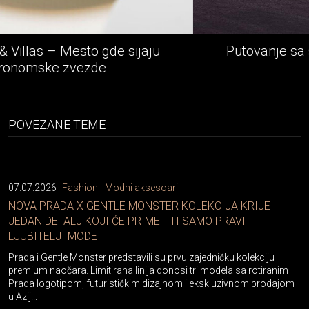
Putovanje sa stilom - Rolls-Royce epska
avantura
POVEZANE TEME
07.07.2026
Fashion - Modni aksesoari
NOVA PRADA X GENTLE MONSTER KOLEKCIJA KRIJE
JEDAN DETALJ KOJI ĆE PRIMETITI SAMO PRAVI
LJUBITELJI MODE
Prada i Gentle Monster predstavili su prvu zajedničku kolekciju
premium naočara. Limitirana linija donosi tri modela sa rotiranim
Prada logotipom, futurističkim dizajnom i ekskluzivnom prodajom
u Azij...