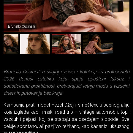
Brunello Cucinelli
Brunello Cucinelli u svojoj eyewear kolekciji za proleće/leto
2026 donosi estetiku koja spaja opušteni luksuz i
sofisticiranu praktičnost, pretvarajući letnju modu u vizuelni
dnevnik putovanja bez kraja.
Kampanja prati model Hezel Džejn, smeštenu u scenografiju
koja izgleda kao filmski road trip – vintage automobili, topli
vazduh i pejzaži koji se stapaju sa osećajem slobode. Sve
deluje spontano, ali pažljivo režirano, kao kadar iz luksuznog