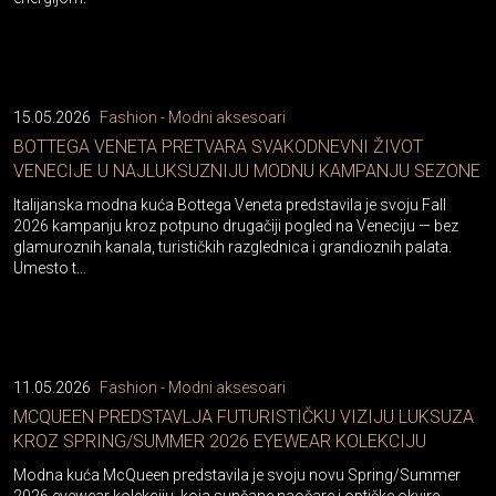
15.05.2026
Fashion - Modni aksesoari
BOTTEGA VENETA PRETVARA SVAKODNEVNI ŽIVOT
VENECIJE U NAJLUKSUZNIJU MODNU KAMPANJU SEZONE
Italijanska modna kuća Bottega Veneta predstavila je svoju Fall
2026 kampanju kroz potpuno drugačiji pogled na Veneciju — bez
glamuroznih kanala, turističkih razglednica i grandioznih palata.
Umesto t...
11.05.2026
Fashion - Modni aksesoari
MCQUEEN PREDSTAVLJA FUTURISTIČKU VIZIJU LUKSUZA
KROZ SPRING/SUMMER 2026 EYEWEAR KOLEKCIJU
Modna kuća McQueen predstavila je svoju novu Spring/Summer
2026 eyewear kolekciju, koja sunčane naočare i optičke okvire