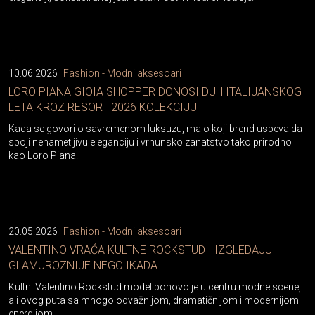
10.06.2026
Fashion - Modni aksesoari
LORO PIANA GIOIA SHOPPER DONOSI DUH ITALIJANSKOG
LETA KROZ RESORT 2026 KOLEKCIJU
Kada se govori o savremenom luksuzu, malo koji brend uspeva da
spoji nenametljivu eleganciju i vrhunsko zanatstvo tako prirodno
kao Loro Piana.
20.05.2026
Fashion - Modni aksesoari
VALENTINO VRAĆA KULTNE ROCKSTUD I IZGLEDAJU
GLAMUROZNIJE NEGO IKADA
Kultni Valentino Rockstud model ponovo je u centru modne scene,
ali ovog puta sa mnogo odvažnijom, dramatičnijom i modernijom
energijom.