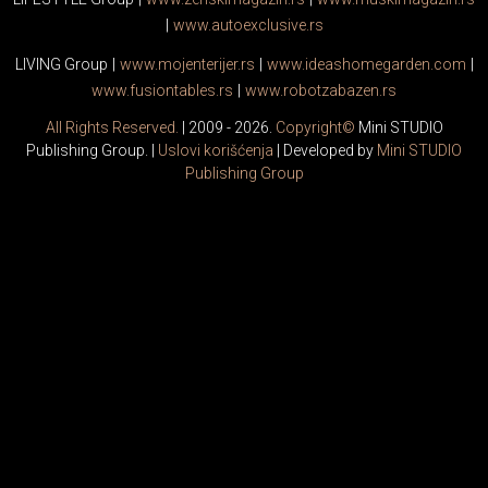
|
www.
auto
exclusive.rs
LIVING Group
|
www.
moj
enterijer.rs
|
www.
ideas
homegarden.com
|
www.
fusiontables
.rs
|
www.
robotzabazen
.rs
All Rights Reserved.
| 2009 - 2026.
Copyright©
Mini STUDIO
Publishing Group. |
Uslovi korišćenja
| Developed by
Mini STUDIO
Publishing Group