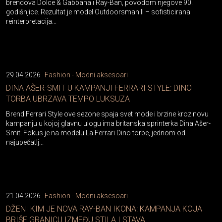
brendova Dolce & Gabbana i Ray-Ban, povodom njegove 90.
godišnjice. Rezultat je model Outdoorsman II – sofisticirana
reinterpretacija...
29.04.2026
Fashion - Modni aksesoari
DINA AŠER-SMIT U KAMPANJI FERRARI STYLE: DINO
TORBA UBRZAVA TEMPO LUKSUZA
Brend Ferrari Style ove sezone spaja svet mode i brzine kroz novu
kampanju u kojoj glavnu ulogu ima britanska sprinterka Dina Ašer-
Smit. Fokus je na modelu La Ferrari Dino torbe, jednom od
najupečatlj...
21.04.2026
Fashion - Modni aksesoari
DŽENI KIM JE NOVA RAY-BAN IKONA: KAMPANJA KOJA
BRIŠE GRANICU IZMEĐU STILA I STAVA