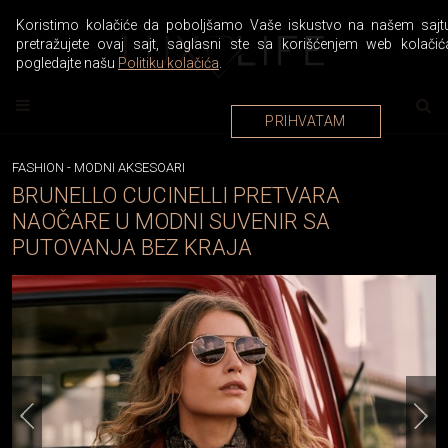
Koristimo kolačiće da poboljšamo Vaše iskustvo na našem sajtu
pretražujete ovaj sajt, saglasni ste sa korišćenjem web kolačić
pogledajte našu
Politiku kolačića
.
PRIHVATAM
FASHION
-
MODNI AKSESOARI
BRUNELLO CUCINELLI PRETVARA
NAOČARE U MODNI SUVENIR SA
PUTOVANJA BEZ KRAJA