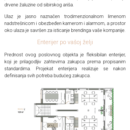
drvene žaluzine od sibirskog ariša.
Ulaz je jasno naznačen trodimenzionalnom limenom
nadstrešnicom i obezbeđen kamerom i alarmom, a prostor
oko ulaza je savršen za isticanje brendinga vaše kompanije.
Enterijer po vašoj želji
Prednost ovog poslovnog objekta je fleksibilan enterijer,
koji je prilagodljiv zahtevima zakupca prema propisanim
standardima. Projekat enterijera realizuje se nakon
definisanja svih potreba budućeg zakupca.