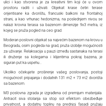
ulici i kao stvorena je za kreativni tim koji će u ovom
prostoru raditi i uživati. Objekat krase četiri terase
orijentisane ka dvorištu, francuski balkoni na frontalnoj
strani, a kao vrhunac hedonizma, na poslednjem nivou se
nalazi krovna terasa sa bazenom dimenzije 9x3 metra, iz
kojeg se pruža pogled na ceo grad.
Moderan poslovni objekat sa najvećim bazenom na krovu u
Beogradu, osim pogleda na grad, pruža izobilje mogućnosti
za uživanje. Relaksacija u pauzi između sastanaka na terasi
ili druženje sa kolegama i klijentima pokraj bazena, je
siguran put ka uspehu…
Ukoliko očekujete proširenje vašeg poslovanja, postoji
mogućnost pripajanja i dodatnih 131 m2 + 73 m2 dvorišta
sa bazenom.
M3 poslovna zgrada je izgrađena od premijum materijala.
Antracit siva stolarija sa stop sol efektom obezbeđuje
privatnost, a dodatnu toplinu na prednjoj fasadi pružaju