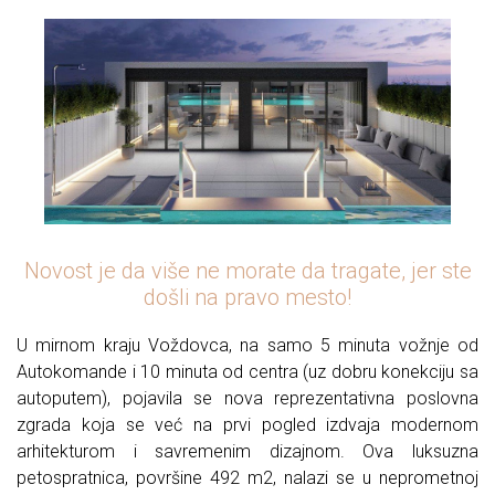
Novost je da više ne morate da tragate, jer ste
došli na pravo mesto!
U mirnom kraju Voždovca, na samo 5 minuta vožnje od
Autokomande i 10 minuta od centra (uz dobru konekciju sa
autoputem), pojavila se nova reprezentativna poslovna
zgrada koja se već na prvi pogled izdvaja modernom
arhitekturom i savremenim dizajnom. Ova luksuzna
petospratnica, površine 492 m2, nalazi se u neprometnoj