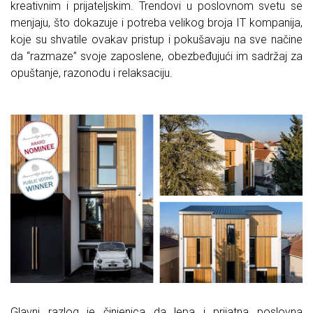
kreativnim i prijateljskim. Trendovi u poslovnom svetu se
menjaju, što dokazuje i potreba velikog broja IT kompanija,
koje su shvatile ovakav pristup i pokušavaju na sve načine
da “razmaze” svoje zaposlene, obezbeđujući im sadržaj za
opuštanje, razonodu i relaksaciju.
Glavni razlog je činjenica da lepa i prijatna poslovna