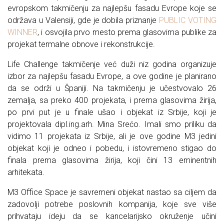
evropskom takmičenju za najlepšu fasadu Evrope koje se
održava u Valensiji, gde je dobila priznanje
PUBLIC VOTING
WINNER
, i osvojila prvo mesto prema glasovima publike za
projekat termalne obnove i rekonstrukcije.
Life Challenge takmičenje već duži niz godina organizuje
izbor za najlepšu fasadu Evrope, a ove godine je planirano
da se održi u Španiji. Na takmičenju je učestvovalo 26
zemalja, sa preko 400 projekata, i prema glasovima žirija,
po prvi put je u finale ušao i objekat iz Srbije, koji je
projektovala dipl.ing.arh. Mina Srećo. Imali smo priliku da
vidimo 11 projekata iz Srbije, ali je ove godine M3 jedini
objekat koji je odneo i pobedu, i istovremeno stigao do
finala prema glasovima žirija, koji čini 13 eminentnih
arhitekata.
M3 Office Space je savremeni objekat nastao sa ciljem da
zadovolji potrebe poslovnih kompanija, koje sve više
prihvataju ideju da se kancelarijsko okruženje učini