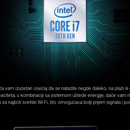
a vam izuzetan osećaj da se nalazite negde daleko, na plaži ili
paciteta, u kombinaciji sa sistemom uštede energije, daće vam 
najbrži svetski Wi-Fi, što omogućava bolji prijem signala i pou