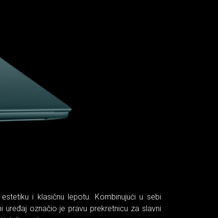
stetiku i klasičnu lepotu. Kombinujući u sebi
 uređaj označio je pravu prekretnicu za slavni