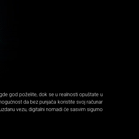
 gde god poželite, dok se u realnosti opuštate u
mogućnost da bez punjača koristite svoj računar
zdanu vezu, digitalni nomadi će sasvim sigurno