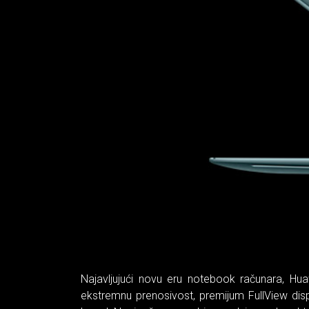
Najavljujući novu eru notebook računara, Hua
ekstremnu prenosivost, premijum FullView disp