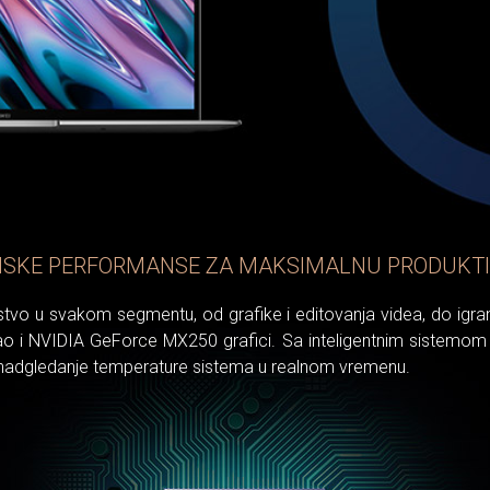
SKE PERFORMANSE ZA MAKSIMALNU PRODUKT
o u svakom segmentu, od grafike i editovanja videa, do igranja
 i NVIDIA GeForce MX250 grafici. Sa inteligentnim sistemom hl
adgledanje temperature sistema u realnom vremenu.