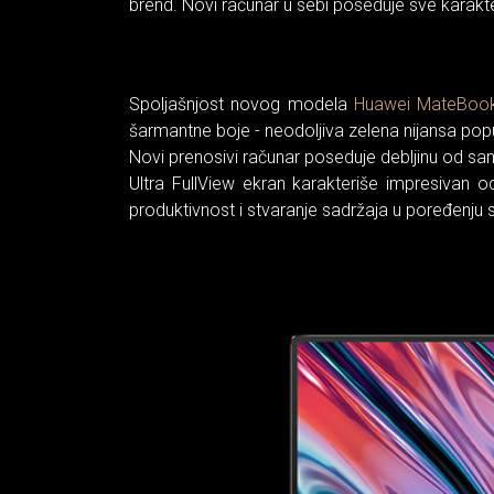
brend. Novi računar u sebi poseduje sve karakteri
Spoljašnjost novog modela
Huawei MateBook
šarmantne boje - neodoljiva zelena nijansa pop
Novi prenosivi računar poseduje debljinu od sam
Ultra FullView ekran karakteriše impresivan 
produktivnost i stvaranje sadržaja u poređenju