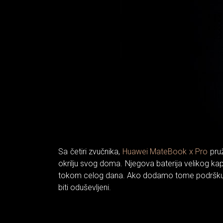
Sa četiri zvučnika,
Huawei MateBook x Pro
pruž
okrilju svog doma. Njegova baterija velikog ka
tokom celog dana. Ako dodamo tome podršku za 
biti oduševljeni.