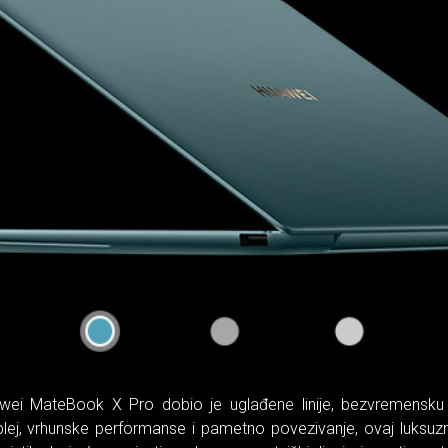
wei MateBook X Pro dobio je uglađene linije, bezvremensku e
lej, vrhunske performanse i pametno povezivanje, ovaj luksuzni