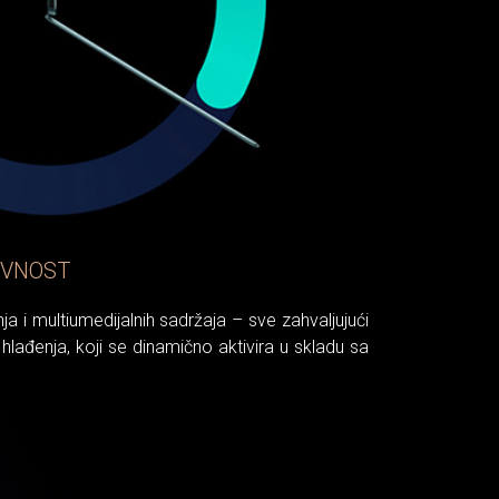
IVNOST
 i multiumedijalnih sadržaja – sve zahvaljujući
ađenja, koji se dinamično aktivira u skladu sa