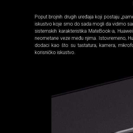
Poput brojnih drugih uređaja koji postaju „pamet
iskustvo koje smo do sada mogli da vidimo sam
sistemskih karakteristika MateBook-a, Huawei
neometane veze među njima. Istovremeno, Hu
dodaci kao što su tastatura, kamera, mikrofo
korisničko iskustvo.