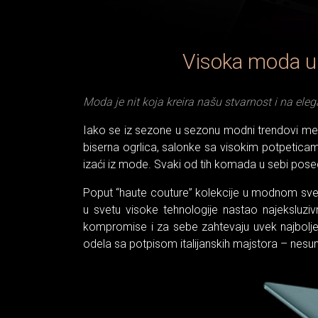
Visoka moda u 
Moda je nit koja kreira našu stvarnost i na eleg
Iako se iz sezone u sezonu modni trendovi menj
biserna ogrlica, salonke sa visokim potpeticam
izaći iz mode. Svaki od tih komada u sebi posed
Poput “haute couture” kolekcije u modnom svetu, 
u svetu visoke tehnologije nastao najeksluziv
kompromise i za sebe zahtevaju uvek najbolje,
odela sa potpisom italijanskih majstora – nes