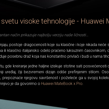
svetu visoke tehnologije - Huawei
antan način prikazuje najbolju verziju naše ličnosti…
aju, postoje dragocenosti koje su klasične i koje nikada neće si
a ili klasično italijansko odelo praćeno luksuznim časovnikom, 
uje posebnu draž koja nas konstantno privlači i budi u nama tiho 
gde kreiranje jedne haljine iziskuje stotine sati posvećenosti de
niji uređaj, čiji bezvremeni dizajn odiše prefinjenim stilom. O
 prepoznaće njegovu savršenost i poželeće ga u svojoj kolekciji
umnjivo je da govorimo o
Huawei MateBook x Pro
.