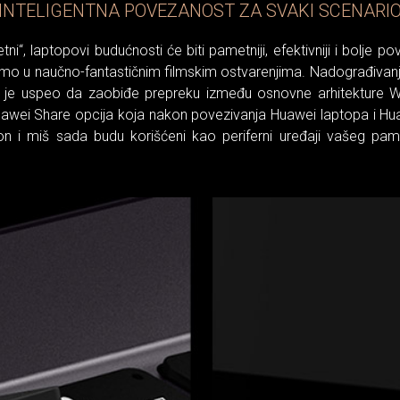
INTELIGENTNA POVEZANOST ZA SVAKI SCENARI
ni“, laptopovi budućnosti će biti pametniji, efektivniji i bolje po
o u naučno-fantastičnim filmskim ostvarenjima. Nadograđivanj
 je uspeo da zaobiđe prepreku između osnovne arhitekture Wi
awei Share opcija koja nakon povezivanja Huawei laptopa i H
n i miš sada budu korišćeni kao periferni uređaji vašeg pame