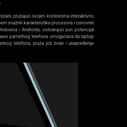
O
vezani, pružajući svojim korisnicima interaktivno
em snažnih karakteristika procesora i osnovnih
ndowsa i Androida, ostvarujući pun potencijal
uawei pametnog telefona omogućava da laptop
tnog telefona, pruža još bolje i unapređenije