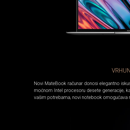
VRHUN
Novi MateBook računar donosi elegantno iskustv
moćnom Intel procesoru desete generacije, kao
vašim potrebama, novi notebook omogućava n