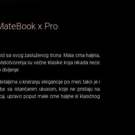
 MateBook x Pro
ći sa svog zasluženog trona. Mala crna haljina,
otelotvorenja su večne klasike koja nikada neće
divljenje.
taljima u kreiranju elegancije po meri, tako je i
sobe sa istančanim ukusom, koje ne pristaju na
, upravo poput male crne haljine ili klasičnog