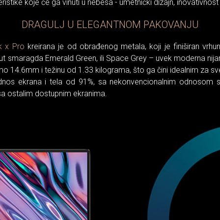
stike koje će ga vinuti u nebesa - umetnički dizajn, inovativnost i 
DRAGULJ U ELEGANTNOM PAKOVANJU
 x Pro
kreirana je od obrađenog metala, koji je finiširan vrhu
ut smaragda Emerald Green, ili Space Grey – uvek moderna nijans
o 14.6mm i težinu od 1.33 kilograma, što ga čini idealnim za sve
odnos ekrana i tela od 91%, sa nekonvencionalnim odnosom sli
 sa ostalim dostupnim ekranima.