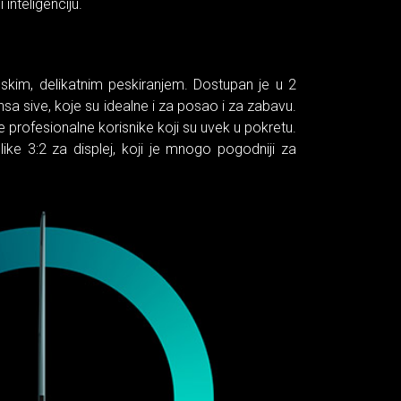
inteligenciju.
nskim, delikatnim peskiranjem. Dostupan je u 2
a sive, koje su idealne i za posao i za zabavu.
 profesionalne korisnike koji su uvek u pokretu.
ke 3:2 za displej, koji je mnogo pogodniji za